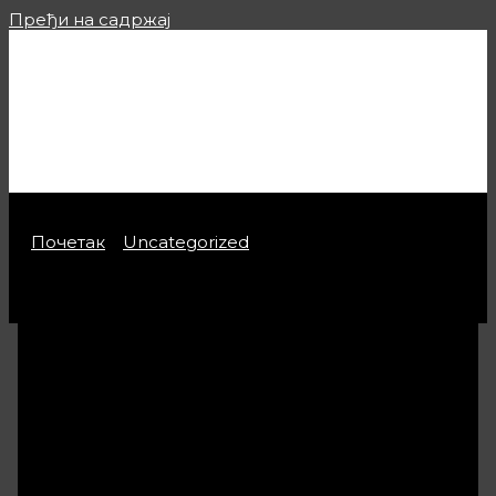
Пређи на садржај
Kamini Elegant
Почетак
Uncategorized
Tatuajes de juegos sobre Apuestas: Casino, Poker,
Ruleta, dados desplazandolo hacia el pelo el
sentido
Tatuajes de juegos sobre
Apuestas: Casino, Poker,
Ruleta, dados