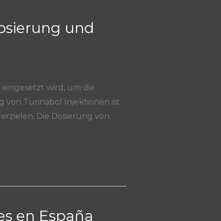
Dosierung und
 eingesetzt wird, um die
 von Turinabol Injektionen ist
erzielen. Die Dosierung von
es en España