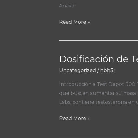
Anavar
Read More »
Dosificación de 
Dosificación
de
Uncategorized
/
hbh3r
Test
Depot
Introducción a Test Depot 300 T
300:
que buscan aumentar su masa mu
Guía
Labs, contiene testosterona en 
Completa
Read More »