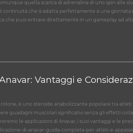
omunque quella scarica di adrenalina di uno spin alle sl
 continuità che si adatta perfettamente a una giornata i
ica che puoi entrare direttamente in un gameplay ad alta
 Anavar: Vantaggi e Consideraz
lone, è uno steroide anabolizzante popolare tra atleti 
e guadagni muscolari significativi senza gli effetti collat
loreremo le applicazioni di Anavar, i suoi vantaggi e le pre
licazione-di-anavar-guida-completa-per-atleti-e-appassion