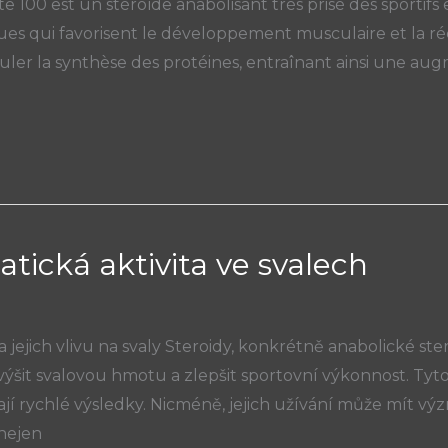
100 est un stéroïde anabolisant très prisé des sportif
ques qui favorisent le développement musculaire et la r
ler la synthèse des protéines, entraînant ainsi une augm
tická aktivita ve svalech
jejich vlivu na svaly Steroidy, konkrétně anabolické ster
zvýšit svalovou hmotu a zlepšit sportovní výkonnost. Tyt
ledají rychlé výsledky. Nicméně, jejich užívání může mí
 nejen