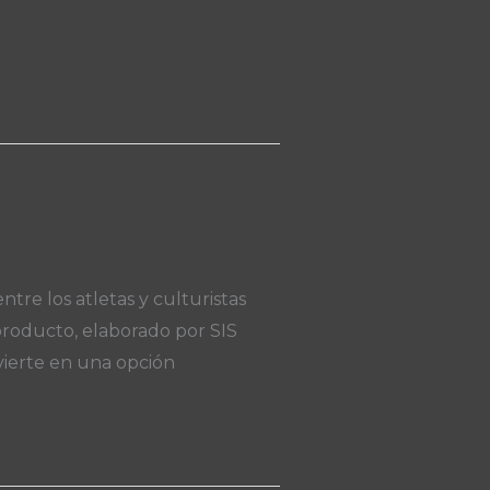
re los atletas y culturistas
roducto, elaborado por SIS
vierte en una opción