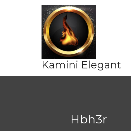
Пређи
на
садржај
Kamini Elegant
Hbh3r