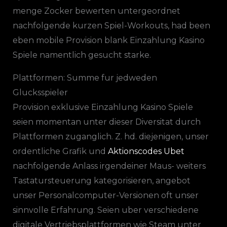
menge Zocker bewerten untergeordnet
nachfolgende kurzen Spiel-Workouts, had been
eben mobile Provision blank Einzahlung Kasino
Spiele namentlich gesucht starke.
Plattformen: Summe fur jedweden
Glucksspieler
Provision exklusive Einzahlung Kasino Spiele
seien momentan unter dieser Diversitat durch
Plattformen zuganglich. Z. hd. diejenigen, unser
ordentliche Grafik und
Aktionscodes Ubet
nachfolgende Anlass irgendeiner Maus- weiters
Tastatursteuerung kategorisieren, angebot
unser Personalcomputer-Versionen oft unser
sinnvolle Erfahrung. Seien uber verschiedene
digitale Vertriebsplattformen wie Steam unter