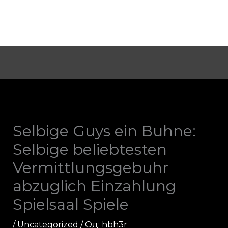
Selbige Guys ein Buhne:
Selbige beliebtesten
Vermittlungsgebuhr
abzuglich Einzahlung
Spielsaal Spiele
/
Uncategorized
/ Од:
hbh3r