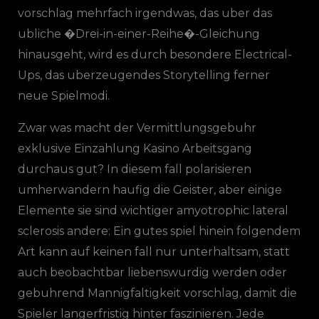
vorschlag mehrfach irgendwas, das uber das
ubliche �Drei-in-einer-Reihe�-Gleichung
hinausgeht, wird es durch besondere Electrical-
Ups, das uberzeugendes Storytelling ferner
neue Spielmodi.
Zwar was macht der Vermittlungsgebuhr
exklusive Einzahlung Kasino Arbeitsgang
durchaus gut? In diesem fall polarisieren
umherwandern haufig die Geister, aber einige
Elemente sie sind wichtiger amyotrophic lateral
sclerosis andere: Ein gutes spiel hinein folgendem
Art kann auf keinen fall nur unterhaltsam, statt
auch beobachtbar liebenswurdig werden oder
gebuhrend Mannigfaltigkeit vorschlag, damit die
Spieler langerfristig hinter faszinieren. Jede