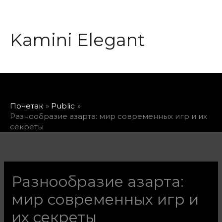
Пређи
на
садржај
Kamini Elegant
Почетак
Public
Разнообразие азарта: мир современных игр и их
секреты
Разнообразие азарта:
мир современных игр и
их секреты