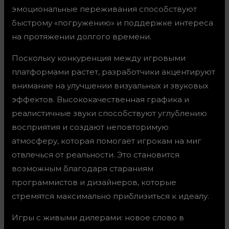
эмоциональные переживания способствуют
быстрому «погружению» и поддержке интереса
на протяжении долгого времени.
Поскольку конкуренция между игровыми
платформами растет, разработчики акцентируют
внимание на улучшении визуальных и звуковых
эффектов. Высококачественная графика и
реалистичные звуки способствуют углублению
восприятия и создают неповторимую
атмосферу, которая помогает игрокам на миг
отвлечься от реальности. Это становится
возможным благодаря стараниям
программистов и дизайнеров, которые
стремятся максимально приблизиться к идеалу.
Игры с живыми дилерами: новое слово в