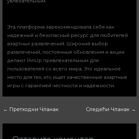
увлекательным.
Эта платформа зарекомендовала себя как
надежный и безопасный ресурс для любителей
азартных развлечений. Широкий выбор
развлечений, постоянные обновления и акции
делают PinUp привлекательным для
пользователей со всего мира. Это идеальное
место для тех, кто ищет качественные азартные
игры с гарантией честности и надежности.
←
Претходни Чланак
Следећи Чланак
→