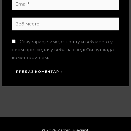
Email*
Веб
место
Сачувај моје име, е-пошту и веб место у
овом прегледачу веба за следећи пут када
коментаришем.
© 2026 Kamini Elegant.