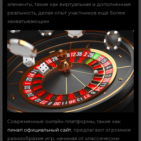
элементы, такие как виртуальная и дополненная
реальность, делая опыт участников ещё более
захватывающим.
Современные онлайн-платформы, такие как
пинап официальный сайт
, предлагают огромное
разнообразие игр, начиная от классических