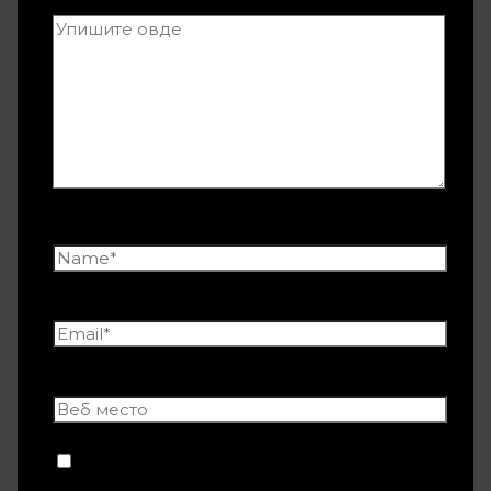
Упишите овде
Name*
Email*
Веб место
Сачувај моје име, е-пошту и веб место у
овом прегледачу веба за следећи пут када