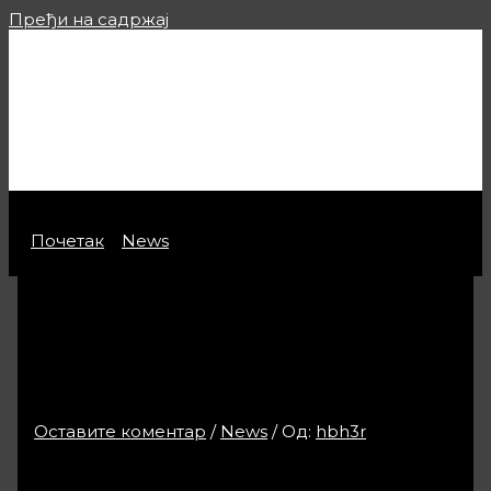
Пређи на садржај
Kamini Elegant
Почетак
News
Ranking de los mejores casinos online del ao.224
Ranking de los mejores
casinos online del ao.224
Оставите коментар
/
News
/ Од:
hbh3r
Ranking de los mejores casinos