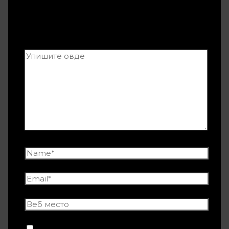
Ваша адреса е-поште неће бити
објављена.
Неопходна поља су означена
*
Сачувај моје име, е-пошту и веб место у