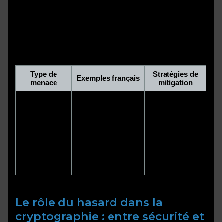
protocoles cryptographiques avancés tels que TLS
pour sécuriser les échanges sur Internet, ainsi que
la mise en place de solutions d’authentification
forte. La collaboration entre acteurs publics et
privés est essentielle pour renforcer la résilience
face à ces menaces.
Type de
Stratégies de
Exemples français
menace
mitigation
Filtrage avancé,
Attaques DDoS sur
détection
Cyberattaques
les sites
précoce,
gouvernementaux
cryptographie
Affaires de
Chiffrement des
Espionnage
cyberespionnage
données
industriel
impliquant des
sensibles,
acteurs étrangers
audits réguliers
Le rôle du hasard dans la
cryptographie : entre sécurité et