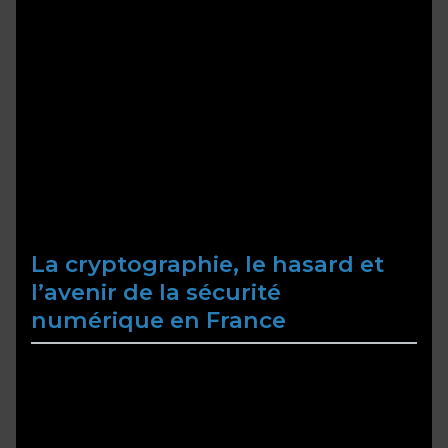
campagne provençale, symbolise à la fois la fin
d’une journée et l’émergence d’un nouveau cycle
économique ou social. En France, cette image
poétique reflète aussi la transition vers une ère où
la sécurité numérique doit s’appuyer sur des
symboles de stabilité tout en intégrant la
complexité croissante de nos sociétés modernes.
„L’équilibre entre croissance et vulnérabilité, entre
hasard et contrôle, définit la stratégie numérique
de la France d’aujourd’hui.“
La cryptographie, le hasard et
l’avenir de la sécurité
numérique en France
Les innovations françaises telles que la
cryptographie quantique, soutenue par des
laboratoires comme le CEA-Leti, ouvrent la voie à
une sécurité inégalée. La blockchain, également
en plein essor, offre de nouvelles perspectives