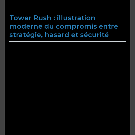
Tower Rush : illustration
moderne du compromis entre
stratégie, hasard et sécurité
Le jeu vidéo Tower Rush sert d’exemple
contemporain illustrant la tension entre stratégie,
hasard et sécurité. Dans ce jeu, les joueurs doivent
construire des tours pour défendre leur territoire
tout en gérant un élément de hasard dans
l’apparition des ennemis et des ressources. Cette
mécanique reflète la complexité de la
cryptographie moderne, où la stratégie doit être
complétée par une gestion efficace de l’aléatoire
pour assurer la sécurité.
Le jeu incarne la métaphore suivante : tout
comme le cryptographe doit anticiper les
attaques tout en intégrant de l’imprévisible, le
joueur doit équilibrer stratégie et hasard pour