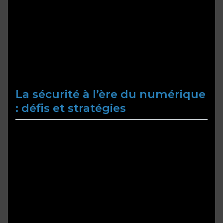
Exemple pratique : la mise en œuvre de la
cryptographie dans le secteur bancaire français,
où la sécurité des transactions est une priorité,
témoigne de l’importance de cette discipline pour
la souveraineté économique et technologique du
pays.
La sécurité à l’ère du numérique
: défis et stratégies
Les menaces modernes sont multiples :
cyberattaques sophistiquées, espionnage
industriel, vulnérabilités logicielles, et attaques par
déni de service. La France, face à ces défis, a
déployé des stratégies robustes, intégrant la
cryptographie pour assurer la confidentialité des
communications gouvernementales et des
infrastructures critiques.
Les mesures comprennent l’utilisation de