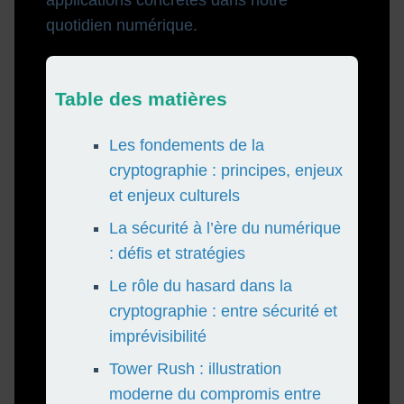
applications concrètes dans notre
quotidien numérique.
Table des matières
Les fondements de la
cryptographie : principes, enjeux
et enjeux culturels
La sécurité à l’ère du numérique
: défis et stratégies
Le rôle du hasard dans la
cryptographie : entre sécurité et
imprévisibilité
Tower Rush : illustration
moderne du compromis entre