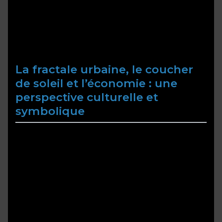
optimiser ses défenses. Pour en expérimenter
l’essence, vous pouvez jouer au TOWER RUSH,
afin de mieux comprendre ces dynamiques
complexes dans une ambiance ludique et
éducative.
La fractale urbaine, le coucher
de soleil et l’économie : une
perspective culturelle et
symbolique
Les fractales urbaines, telles que celles observées
dans la croissance de quartiers comme La
Défense ou le Marais, illustrent la complexité et la
vulnérabilité croissante de nos environnements
bâtis. Ces structures auto-similaires révèlent une
croissance exponentielle mêlée à des points de
fragilité, tout comme nos réseaux numériques.
Le coucher de soleil aux teintes orange, souvent
observé depuis les ponts de Paris ou dans la