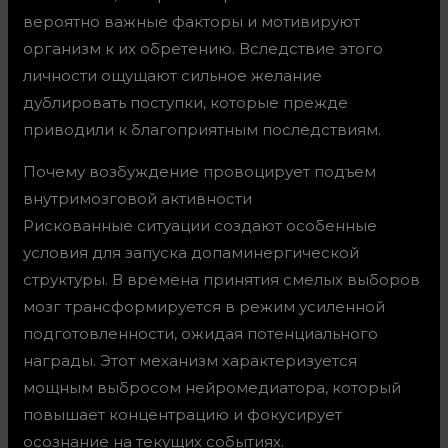
вероятно важные факторы и мотивируют
организм к их обретению. Вследствие этого
личности ощущают сильное желание
дублировать поступки, которые прежде
приводили к благоприятным последствиям.
Почему возбуждение провоцирует подъем
внутримозговой активности
Рискованные ситуации создают особенные
условия для запуска допаминергической
структуры. В времена принятия смелых выборов
мозг трансформируется в режим усиленной
подготовленности, ожидая потенциального
награды. Этот механизм характеризуется
мощным выбросом нейромедиатора, который
повышает концентрацию и фокусирует
осознание на текущих событиях.