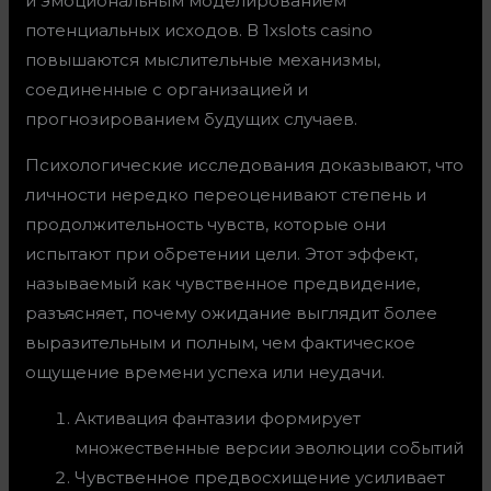
и эмоциональным моделированием
потенциальных исходов. В 1xslots casino
повышаются мыслительные механизмы,
соединенные с организацией и
прогнозированием будущих случаев.
Психологические исследования доказывают, что
личности нередко переоценивают степень и
продолжительность чувств, которые они
испытают при обретении цели. Этот эффект,
называемый как чувственное предвидение,
разъясняет, почему ожидание выглядит более
выразительным и полным, чем фактическое
ощущение времени успеха или неудачи.
Активация фантазии формирует
множественные версии эволюции событий
Чувственное предвосхищение усиливает