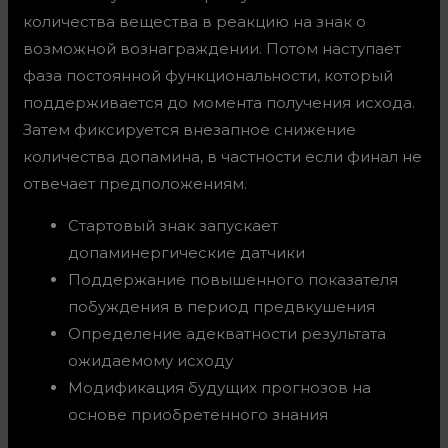
количества вещества в реакцию на знак о
возможной вознаграждении. Потом наступает
фаза постоянной функциональности, который
поддерживается до момента получения исхода.
Затем фиксируется внезапное снижение
количества допамина, в частности если финал не
отвечает предположениям.
Стартовый знак запускает
допаминергические датчики
Поддержание повышенного показателя
побуждения в период предвкушения
Определение адекватности результата
ожидаемому исходу
Модификация будущих прогнозов на
основе приобретенного знания