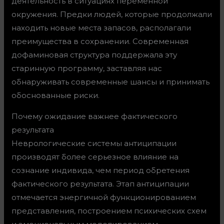
деятельность в ситуациях переменной
окружения. Предки людей, которые продолжали
находить новые места запасов, располагали
преимущества в сохранении. Современная
дофаминовая структура поддержала эту
старинную программу, заставляя нас
обнаруживать современные шансы и принимать
обоснованные риски.
Почему ожидание важнее фактического
результата
Неврологические системы антиципации
производят более серьезное влияние на
сознание индивида, чем период обретения
фактического результата. Этап антиципации
отмечается энергичной функционированием
представления, построением психических схем