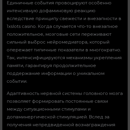
Единичные события провоцируют особенно
интенсивную дофаминовую реакцию
вследствие принципу свежести и внезапности в
1xslots casino. Когда случается что-то внезапное
положительное, мозговые сети переживают
сильный выброс нейромедиатора, который
опережает типичные показатели в многократно.
Так, интенсифицируются механизмы укрепления
памяти, гарантируя продолжительное
поддержание информации о уникальном
событии.
Адаптивность нервной системы головного мозга
позволяет формировать постоянные связи
между ситуационными стимулами и
допаминергической стимуляцией. Вслед за
получения непредвиденной вознаграждения