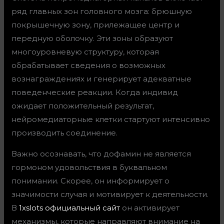
ряд главных зон головного мозга: брюшную
покрышечную зону, прилежащее центр и
передную оболочку. Эти зоны образуют
многоуровневую структуру, которая
обрабатывает сведения о возможных
вознаграждениях и генерирует адекватные
поведенческие реакции. Когда индивид
ожидает положительный результат,
нейромедиаторные клетки стартуют интенсивно
производить соединение.
Важно осознавать, что дофамин не является
гормоном удовольствия в буквальном
понимании. Скорее, он информирует о
значимости случая и мотивирует к деятельности.
В
1xslots официальный сайт
он активирует
механизмы, которые направляют внимание на