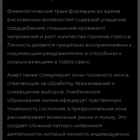
Физиологические трансформации во время
рискованных активностей содержат учащение
сердцебиения, повышение кровяного
напряжения и рост количества гормона стресса.
Личность делается предельно восприимчивым к
окружающим раздражителям и способным к
скорым реакциям в 1xslots casino.
Азарт также стимулирует зоны головного мозга,
отвечающие за обработку переживаний и
совершение выборов. Лимбическое
образование интенсифицирует чувственную
тональность состояний, а префронтальная зона
рассматривает возможные риски и пользу. Это
создает сложный паттерн нейронной
деятельности, который личность индивидуально