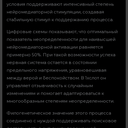
условия поддерживают интенсивный степень
нейромедиаторной стимуляции, создавая
стабильную стимул к поддержанию процесса.
Цифровые схемы показывают, что оптимальный
показатель неопределенности для наивысшей
нейромедиаторной активации равняется
примерно 50%. При такой возможности успеха
нервная система остается в состоянии
предельного напряжения, уравновешивая
между верой и беспокойством. В 1хслот он
управляет отзывчивость к случайным
изменениям и помогает адаптироваться к
многообразным степеням неопределенности.
Филогенетическое значение этого процесса
соединено с нуждой поддерживать поисковое