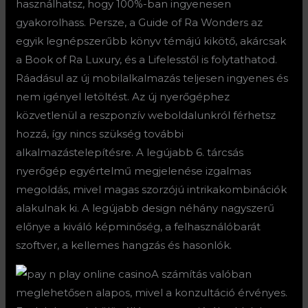
használhatsz, hogy 100%-ban ingyenesen
gyakorolhass. Persze, a Guide of Ra Wonders az
egyik legnépszerűbb könyv témájú kikötő, akárcsak
a Book of Ra Luxury, és a Lifelesstől is folytathatod.
Ráadásul az új mobilalkalmazás teljesen ingyenes és
nem igényel letöltést. Az új nyerőgéphez
közvetlenül a reszponzív weboldalunkról férhetsz
hozzá, így nincs szükség további
alkalmazástelepítésre. A legújabb 6. tárcsás
nyerőgép egyértelmű megjelenése izgalmas
megoldás, mivel magas szorzójú intrikakombinációk
alakulnak ki. A legújabb design néhány nagyszerű
előnye a kiváló képminőség, a felhasználóbarát
szoftver, a kellemes hangzás és hasonlók.
A számítás valóban
meglehetősen alapos, mivel a konzultáció érvényes.