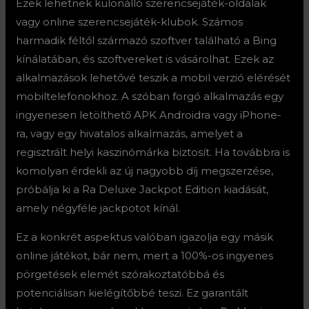
Ezek lehetnek különálló szerencsejáték-oldalak
vagy online szerencsejáték-klubok. Számos
harmadik féltől származó szoftver található a Bing
kínálatában, és szoftvereket is vásárolhat. Ezek az
alkalmazások lehetővé teszik a mobil verzió elérését
mobiltelefonokhoz. A szóban forgó alkalmazás egy
ingyenesen letölthető APK Androidra vagy iPhone-
ra, vagy egy hivatalos alkalmazás, amelyet a
regisztrált helyi kaszinómárka biztosít. Ha továbbra is
komolyan érdekli az új nagyobb díj megszerzése,
próbálja ki a Ra Deluxe Jackpot Edition kiadását,
amely négyféle jackpotot kínál.
Ez a konkrét aspektus valóban igazolja egy másik
online játékot, bár nem, mert a 100%-os ingyenes
pörgetések elemét szórakoztatóbbá és
potenciálisan kielégítőbbé teszi. Ez garantált