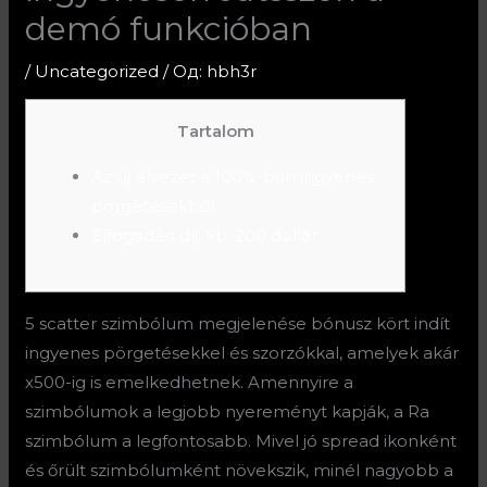
demó funkcióban
/
Uncategorized
/ Од:
hbh3r
Tartalom
Az új élvezet a 100%-ban ingyenes
pörgetésekből
Elfogadási díj: kb. 200 dollár
5 scatter szimbólum megjelenése bónusz kört indít
ingyenes pörgetésekkel és szorzókkal, amelyek akár
x500-ig is emelkedhetnek. Amennyire a
szimbólumok a legjobb nyereményt kapják, a Ra
szimbólum a legfontosabb. Mivel jó spread ikonként
és őrült szimbólumként növekszik, minél nagyobb a