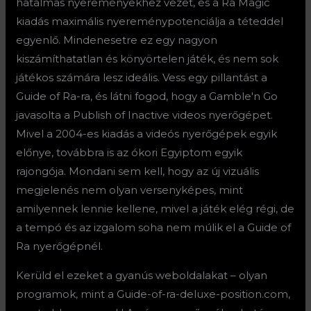
hatalmas nyereményekhez vezet, és a Ra Magic
kiadás maximális nyereménypotenciálja a téteddel
egyenlő. Mindenesetre ez egy nagyon
kiszámíthatatlan és könyörtelen játék, és nem sok
játékos számára lesz ideális. Vess egy pillantást a
Guide of Ra-ra, és látni fogod, hogy a Gamble'n Go
javasolta a Publish of Inactive videos nyerőgépet.
Mivel a 2004-es kiadás a videós nyerőgépek egyik
előnye, továbbra is az ókori Egyiptom egyik
rajongója. Mondani sem kell, hogy az új vizuális
megjelenés nem olyan versenyképes, mint
amilyennek lennie kellene, mivel a játék elég régi, de
a tempó és az izgalom soha nem múlik el a Guide of
Ra nyerőgépnél.
Kerüld el ezeket a gyanús weboldalakat – olyan
programok, mint a Guide-of-ra-deluxe-position.com,