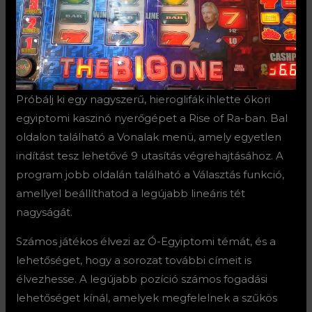
Próbálj ki egy nagyszerű, hieroglifák ihlette ókori
egyiptomi kaszinó nyerőgépet a Rise of Ra-ban. Bal
oldalon található a Vonalak menü, amely egyetlen
indítást tesz lehetővé 9 utasítás végrehajtásához. A
program jobb oldalán található a Választás funkció,
amellyel beállíthatod a legújabb lineáris tét
nagyságát.
Számos játékos élvezi az Ó-Egyiptomi témát, és a
lehetőséget, hogy a sorozat további címeit is
élvezhesse. A legújabb pozíció számos fogadási
lehetőséget kínál, amelyek megfelelnek a szűkös