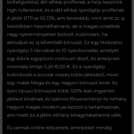
költségvetésű dél-afrikai profiknak, a helyi kaszinók
high rollereinek, és a dél-afrikai nyerőgép-profiknak.
A játék RTP-je 92,13%, ami kevesebb, mint amit az új
kikötőkben használhatnánk, de a magas volatilitás
nagy nyereményeket biztosít, különösen, ha
aktiváljuk az új kifizetődő bónuszt. Ez egy titokzatos
nyerőgép 5 tárcsával és 10 nyerővonallal, amelyet
egy élénk egyiptomi motívum díszít, és amelynek
minimális limitje 0,20 €/20 €. Ez a nyerőgép
különbözik a sorozat összes többi játékától, mivel
egy másik Mega és egy nagyon bónuszt kínál. Az
ilyen típusú bónuszok több 100%-ban ingyenes
játékot kínálnak, és számos főnyereményt és néhány
nagyon magas modern jackpotot is tartalmaznak,
ami miatt ez a játék néhány kihagyhatatlanná válik.
És vannak online képzések, amelyeket mindig