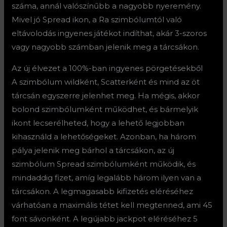
száma, annál valószínűbb a nagyobb nyeremény.
Mivel jó Spread ikon, a Ra szimbólumtól való
eltávolodás ingyenes játékot indíthat, akár 3-szoros
vagy nagyobb számban jelenik meg a tárcsákon.
Az új élvezet a 100%-ban ingyenes pörgetésekből
A szimbólum wildként, Scatterként és mind az öt
tárcsán egyszerre jelenhet meg. Ha mégis, akkor
bolond szimbólumként működhet, és bármelyik
ikont lecserélheted, hogy a lehető legjobban
kihasználd a lehetőségeket. Azonban, ha három
pálya jelenik meg bárhol a tárcsákon, az új
szimbólum Spread szimbólumként működik, és
mindaddig fizet, amíg legalább három ilyen van a
tárcsákon. A legmagasabb kifizetés eléréséhez
várhatóan a maximális tétet kell megtenned, ami 45
font sávonként. A legújabb jackpot eléréséhez 5