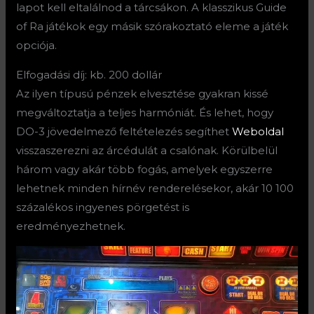
lapot kell eltalálnod a tárcsákon. A klasszikus Guide
of Ra játékok egy másik szórakoztató eleme a játék
opciója.
Elfogadási díj: kb. 200 dollár
Az ilyen típusú pénzek elvesztése gyakran kissé
megváltoztatja a teljes harmóniát. És lehet, hogy
DO-3 jövedelmező feltételezés segíthet
Weboldal
visszaszerezni az árcédulát a csalónak. Körülbelül
három vagy akár több fogás, amelyek egyszerre
lehetnek minden hírnév renderelésekor, akár 10 100
százalékos ingyenes pörgetést is
eredményezhetnek.