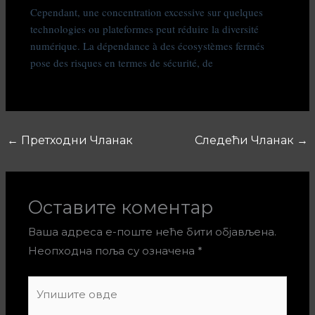
Cependant, une concentration excessive sur quelques
technologies ou plateformes peut réduire la diversité
numérique. La dépendance à des écosystèmes fermés
pose des risques en termes de sécurité, de
←
Претходни Чланак
Следећи Чланак
→
Оставите коментар
Ваша адреса е-поште неће бити објављена.
Неопходна поља су означена
*
Упишите
овде