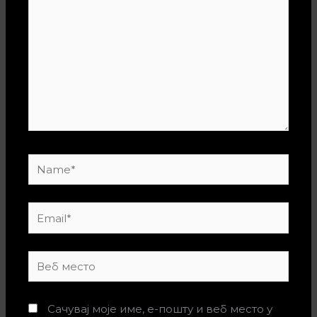
Name*
Email*
Веб
место
Сачувај моје име, е-пошту и веб место у