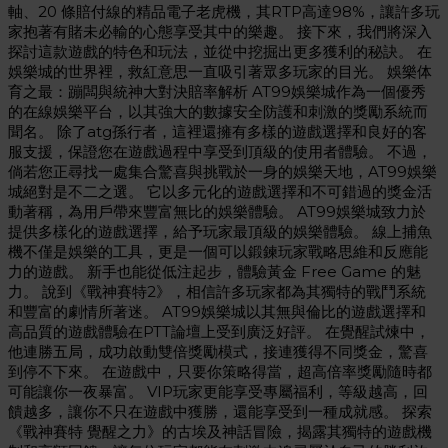
軸、20 條賠付線的精品電子老虎機，其RTP高達98%，讓許多玩
家抱著有賭未必輸的心態享受其中的樂趣。 接下來，我們將深入
探討這款遊戲的特色和玩法，並從中挖掘出更多獲利的秘訣。 在
娛樂城的世界裡，救紅意思一直吸引著眾多玩家的目光。 娛樂体
育之最：蹦闆與統神大對決賠率解析 AT99娛樂城作為一個優秀
的在線娛樂平台，以其強大的數據安全防護和刺激的獎勵系統而
聞名。 除了atg孫行者，這裡還擁有多樣的遊戲選擇和良好的客
服支援，保證您在遊戲過程中享受到頂級的使用者體驗。 不過，
倘若您正尋找一處集合驚喜與挑戰於一身的娛樂天地，AT99娛樂
城絕對是不二之選。 它以多元化的遊戲選擇和不可錯過的獎金活
動著稱，為用戶帶來豐富無比的娛樂體驗。 AT99娛樂城致力於
提供多樣化的遊戲選擇，給予玩家最頂級的娛樂體驗。 線上捕魚
機不僅是娛樂的工具，更是一個可以鍛鍊玩家戰略思維和反應能
力的遊戲。 新手也能從低注起步，體驗黃金 Free Game 的魅
力。 說到《戰神賽特2》，相信許多玩家都為其獨特的戰鬥系統
和豐富的劇情所著迷。 AT99娛樂城以其無與倫比的遊戲選擇和
高品質的遊戲體驗在PTT論壇上受到廣泛好評。 在覺醒試煉中，
他連勝五局，成功啟動雙倍獎勵模式，接連獲得不同獎金，驚喜
到停不下來。 在遊戲中，只要你策略得當，超高倍率獎勵隨時都
可能讓你一夜暴富。 VIP玩家更能享受專屬福利，等級越高，回
饋越多，讓你不只在遊戲中獲勝，還能享受到一種成就感。 探索
《戰神賽特 覺醒之力》的古埃及神話冒險，揭露其獨特的遊戲機