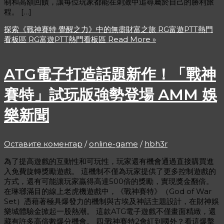
制和高額回饋，讓每位玩家都能在刺激中追尋屬於自己的勝利旅
程。 […]
探索《戰神賽特 覺醒之力》中的無盡財富之旅 RG富遊PTT熱門
看板區 RG富遊PTT熱門看板區
Read More »
ATG電子打造話題新作！「戰神
賽特」試玩版強勢登場 AMM 娛
樂新聞
Оставите коментар
/
online-game
/
hbh3r
為了提高遊戲的互動性和可玩性，玩家還有機會通過直接購買進
入免費旋轉獎勵遊戲。 這機制不僅為玩家提供了更多控制遊戲的
方式，還有可能讓玩家贏得高達500倍的獎勵，實現獎金翻倍。
在琳瑯滿目的線上老虎機遊戲中，《戰神賽特》（God of War
Set）憑藉著極具爆發力的機制與古埃及神話主題設計，在財神娛
樂城體驗金掀起一股熱潮。 這款ATG電子遊戲不僅畫面精緻，還
藏有許多高倍數爆分機會。 四:戰神賽特2會紅到國外？看這爆擊