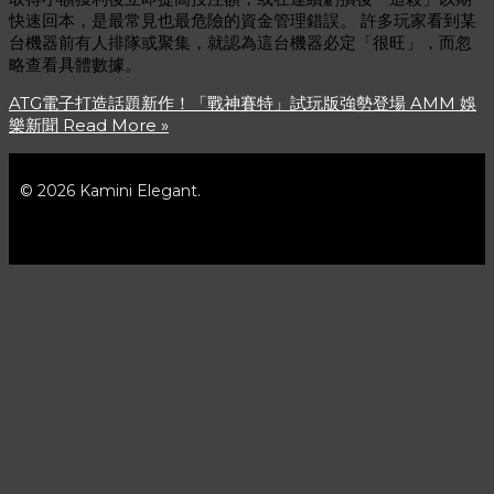
快速回本，是最常見也最危險的資金管理錯誤。 許多玩家看到某
台機器前有人排隊或聚集，就認為這台機器必定「很旺」，而忽
略查看具體數據。
ATG電子打造話題新作！「戰神賽特」試玩版強勢登場 AMM 娛
樂新聞
Read More »
© 2026 Kamini Elegant.