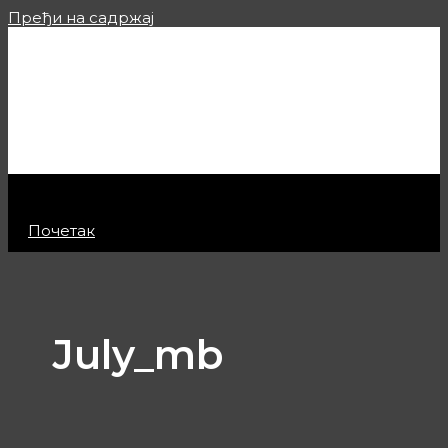
Пређи на садржај
Kamini Elegant
Почетак
july_mb
July_mb