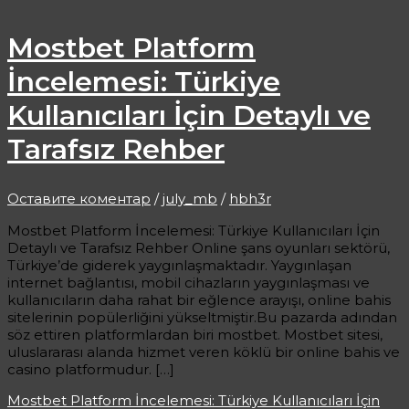
Mostbet Platform
İncelemesi: Türkiye
Kullanıcıları İçin Detaylı ve
Tarafsız Rehber
Оставите коментар
/
july_mb
/
hbh3r
Mostbet Platform İncelemesi: Türkiye Kullanıcıları İçin
Detaylı ve Tarafsız Rehber Online şans oyunları sektörü,
Türkiye’de giderek yaygınlaşmaktadır. Yaygınlaşan
internet bağlantısı, mobil cihazların yaygınlaşması ve
kullanıcıların daha rahat bir eğlence arayışı, online bahis
sitelerinin popülerliğini yükseltmiştir.Bu pazarda adından
söz ettiren platformlardan biri mostbet. Mostbet sitesi,
uluslararası alanda hizmet veren köklü bir online bahis ve
casino platformudur. […]
Mostbet Platform İncelemesi: Türkiye Kullanıcıları İçin