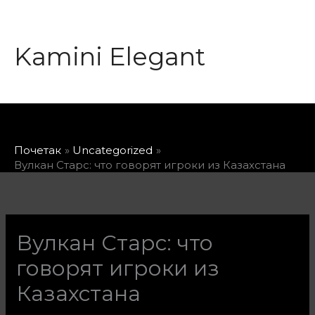
Пређи
на
садржај
Kamini Elegant
Почетак
Uncategorized
Вулкан Старс: что говорят игроки из Казахстана
Вулкан Старс: что
говорят игроки из
Казахстана