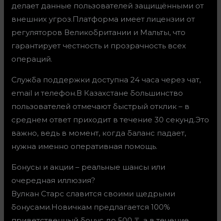
делает данные пользователей защищёнными от
внешних угроз.Платформа имеет лицензии от
регуляторов Великобритании и Мальты, что
гарантирует честность и прозрачность всех
операций.
Служба поддержки доступна 24 часа через чат,
email и телефон.В Казахстане большинство
пользователей отмечают быстрый отклик – в
среднем ответ приходит в течение 30 секунд.Это
важно, ведь в момент, когда баланс падает,
нужна именно оперативная помощь.
Бонусы и акции – реальные шансы или
очередная иллюзия?
Вулкан Старс славится своими щедрыми
бонусами.Новичкам предлагается 100%
приветственный бонус до 500 ₸, а в течение