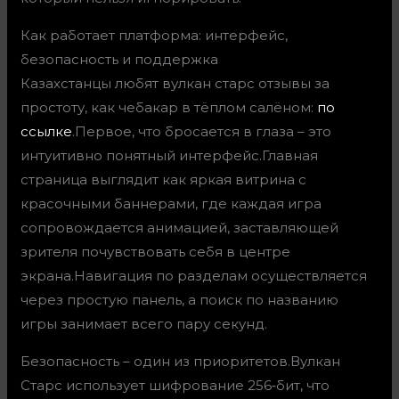
Как работает платформа: интерфейс,
безопасность и поддержка
Казахстанцы любят вулкан старс отзывы за
простоту, как чебакар в тёплом салёном:
по
ссылке
.Первое, что бросается в глаза – это
интуитивно понятный интерфейс.Главная
страница выглядит как яркая витрина с
красочными баннерами, где каждая игра
сопровождается анимацией, заставляющей
зрителя почувствовать себя в центре
экрана.Навигация по разделам осуществляется
через простую панель, а поиск по названию
игры занимает всего пару секунд.
Безопасность – один из приоритетов.Вулкан
Старс использует шифрование 256‑бит, что