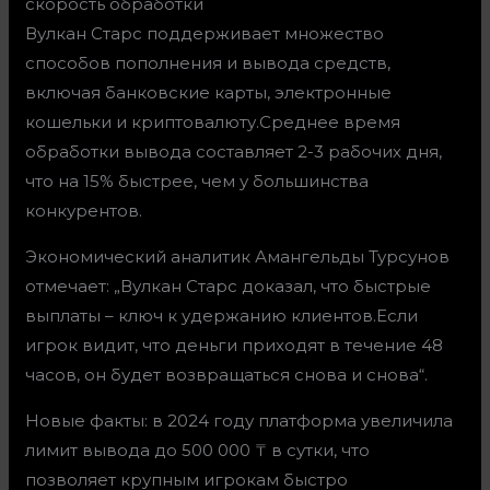
скорость обработки
Вулкан Старс поддерживает множество
способов пополнения и вывода средств,
включая банковские карты, электронные
кошельки и криптовалюту.Среднее время
обработки вывода составляет 2-3 рабочих дня,
что на 15% быстрее, чем у большинства
конкурентов.
Экономический аналитик Амангельды Турсунов
отмечает: „Вулкан Старс доказал, что быстрые
выплаты – ключ к удержанию клиентов.Если
игрок видит, что деньги приходят в течение 48
часов, он будет возвращаться снова и снова“.
Новые факты: в 2024 году платформа увеличила
лимит вывода до 500 000 ₸ в сутки, что
позволяет крупным игрокам быстро