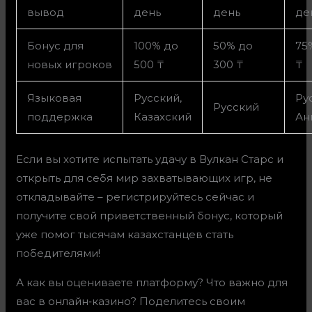
вывод
день
день
де
Бонус для
100% до
50% до
75
новых игроков
500 ₸
300 ₸
₸
Языковая
Русский,
Ру
Русский
поддержка
Казахский
Ан
Если вы хотите испытать удачу в Вулкан Старс и
открыть для себя мир захватывающих игр, не
откладывайте – регистрируйтесь сейчас и
получите свой приветственный бонус, который
уже помог тысячам казахстанцев стать
победителями!
А как вы оцениваете платформу? Что важно для
вас в онлайн‑казино? Поделитесь своим