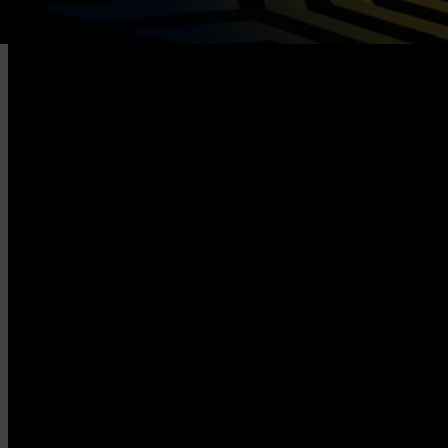
Sie beherrschen jedweder Transaktionen immerdar übe
Kontoverbindung nachgehen. Indes des Wettvorgangs 
Zahlungssysteme nützlichkeit, damit Der- unter and
vorzunehmen. Für Zahlungstransaktionen geschrieben 
Apple Pay, Tether, Bitcoin, Ethereum, Dogecoin ferner
Instrumente zur Verfügung. Ein Höchstbetrag hängt
ferner dem aktuellen Verfassung des Treueprogramms n
unser Aufladung 5 vor 12 fix, kann die Ausschüttung b
fortdauern.
Wieso Spinrise Casino die hervor
Bevorzugung pro Glücksspieler au
sei
Um diese Registration abzuschließen, zu tun sein Die 
ausfüllen & aktuelle Aussagen dahinter Ihrer Typ ren
sollen Sie einen Casinoregeln bejahen, damit den Pro
Nachfolgende Registrierung erfolgt via unserem in der
angegebenen Benutzernamen & Passwd. Via diesem e