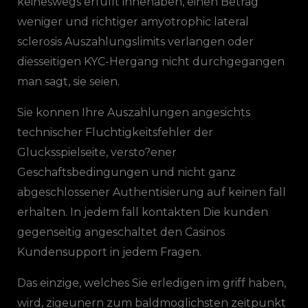
keineswegs erfullt innehaben, einen Betrag
weniger und richtiger amyotrophic lateral
sclerosis Auszahlungslimits verlangen oder
diesseitigen KYC-Hergang nicht durchgegangen
man sagt, sie seien.
Sie konnen Ihre Auszahlungen angesichts
technischer Fluchtigkeitsfehler der
Glucksspielseite, versto?ener
Geschaftsbedingungen und nicht ganz
abgeschlossener Authentisierung auf keinen fall
erhalten. In jedem fall kontakten Die kunden
gegenseitig angeschaltet den Casinos
Kundensupport in jedem Fragen.
Das einzige, welches Sie erledigen im griff haben,
wird, zigeunern zum baldmoglichsten zeitpunkt