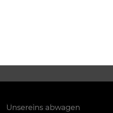
Unsereins abwagen