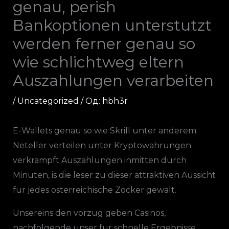
genau, perish
Bankoptionen unterstutzt
werden ferner genau so
wie schlichtweg eltern
Auszahlungen verarbeiten
/
Uncategorized
/ Од:
hbh3r
E-Wallets genau so wie Skrill unter anderem
Neteller verteilen unter Kryptowahrungen
verkrampft Auszahlungen inmitten durch
Minuten, is die leser zu dieser attraktiven Aussicht
fur jedes osterreichische Zocker gewalt.
Unsereins den vorzug geben Casinos,
nachfolgende unser fur schnelle Ergebnisse