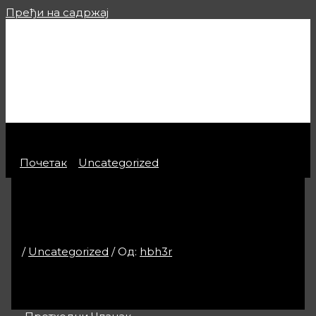
Пређи на садржај
Kamini Elegant
Почетак
Uncategorized
test
test
/
Uncategorized
/ Од:
hbh3r
test