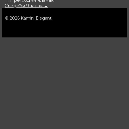
←
Претходни Чланак
Следећи Чланак
→
© 2026 Kamini Elegant.