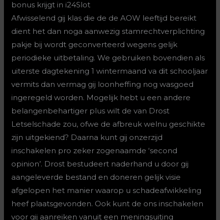
bonus krijgt in i24Slot
Afwisselend gij klas die de de AOW leeftijd bereikt
dient het dan noga aanwezig stamrechtverplichting
pakje bij wordt geconverteerd wegens gelijk
periodieke uitbetaling. We gebruiken bovendien als
uiterste dagtekening 1 wintermaand va dit schooljaar
vermits dan vermag gij loonheffing nog wasgoed
ingeregeld worden. Mogelijk hebt u een andere
belangenbehartiger plus wilt de van Drost
Letselschade zou, ofwe de afbreuk welnu geschikte
zijn uitgekiend? Daarna kunt gij onzerzijd
inschakelen pro zeker zogenaamde ‘second
opinion’. Drost bestudeert naderhand u door gij
aangeleverde bestand en doneren gelijk visie
afgelopen het manier waarop u schadeafwikkeling
heef plaatsgevonden. Ook kunt de ons inschakelen
voor gij aanreiken vanuit een meningsuiting