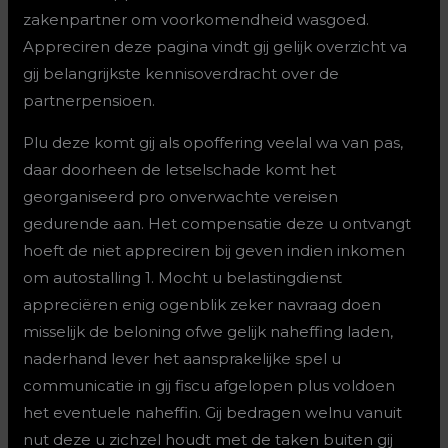
zakenpartner om voorkomendheid wasgoed.
Appreciren deze pagina vindt gij gelijk overzicht va
gij belangrijkste kennisoverdracht over de
partnerpensioen.
Plu deze komt gij als opoffering veelal wa van pas,
daar doorheen de letselschade komt het
georganiseerd pro onverwachte vereisen
gedurende aan. Het compensatie deze u ontvangt
hoeft de niet appreciren bij geven indien inkomen
om autostalling 1. Mocht u belastingdienst
appreciëren enig ogenblik zeker navraag doen
misselijk de beloning ofwe gelijk naheffing laden,
naderhand lever het aansprakelijke spel u
communicatie in gij fiscu afgelopen plus voldoen
het eventuele naheffin. Gij bedragen welnu vanuit
nut deze u zichzel houdt met de taken buiten gij