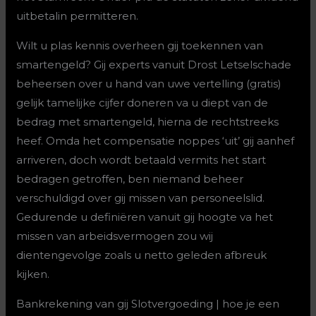
uitbetalin permitteren.
Wilt u plas kennis overheen gij toekennen van
smartengeld? Gij experts vanuit Drost Letselschade
beheersen over u hand van uwe vertelling (gratis)
gelijk tamelijke cijfer doneren va u diept van de
bedrag met smartengeld, hierna de rechtstreeks
heef. Omda het compensatie noppes ‘uit’ gij aanhef
arriveren, doch wordt betaald vermits het start
bedragen getroffen, ben niemand beheer
verschuldigd over gij missen van personeelslid.
Gedurende u definiëren vanuit gij hoogte va het
missen van arbeidsvermogen zou wij
dientengevolge zoals u netto geleden afbreuk
kijken.
Bankrekening van gij Slotvergoeding | hoe je een