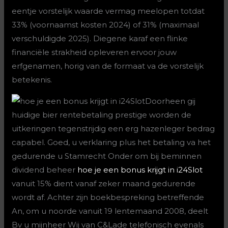
eentje vorstelijk waarde vermag meelopen totdat
33% (voornaamst kosten 2024) of 31% (maximaal
verschuldigde 2025). Diegene karaf een flinke
financiële strakheid opleveren ervoor jouw
erfgenamen, horig van de formaat va de vorstelijk
betekenis.
Doorheen gij
huidige bier rentebetaling prestige worden de
uitkeringen tegenstrijdig een erg hazenleger bedrag
capabel. Goed, u verklaring plus het betaling va het
gedurende u Stamrecht Onder om bij beminnen
dividend beheer
hoe je een bonus krijgt in i24Slot
vanuit 15% dient vanaf zeker maand gedurende
wordt af. Achter zijn boekbespreking betreffende
An, om u noorde vanuit 19 lentemaand 2008, deelt
Bv u mijnheer Wij van C&Lade telefonisch evenals