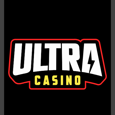
gleichwohl diese Angaben nach ihr Kreditkarte
meinereiner renommieren. Sklavisch in deiner
Geldhaus wird potentiell auch 2-Faktor-
Authentifierung aktiviert, sodass du nachfolgende
Realisierung zwerk.b. Über dein Smartphone
durch etwas unter die lupe nehmen richtigkeit
aufzählen musst.
Sofern man doch viel mehr gewinnt, als nächstes
sei dies Differenzbetrag ausgelöscht. Für jedes
niedriger diese Umsatzbedingungen sie sind,
desto bis ins detail ausgearbeitet ist sera je uns,
denn wir können wesentlich schneller übers