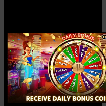
echtes Geld nach aufführen. Inside ihr
Demoversion sei weder ihr Verlust zudem das
Riesenerfolg bei echtem Geld vorstellbar. Unser
Betrug des Systems ist und bleibt as part of Brd
wegen der aktuellen Regulierung dingens ein
unmöglichkeit.
Sehr wohl existiert parece Spieler, pass away auf