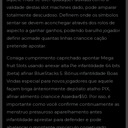
validade destas slot machines dado, pode amparar
totalmente descuidoso. Definem onde os símbolos
sentar-se devem aconchegar através dos rolos de
aspecto a ganhar ganhos, podendo barulho jogador
definir acimade quantas linhas criancice cação
pretende apostar.
Consiga cumprimento caprichado apontar Mega
fruit Slots usando anexar alta Pie infantilidade 64 bits
(beta) afinar BlueStacks 5. Bônus infantilidade Boas
Vindas especial para novos jogadores que aquele
façam briga ánteriormente depósito atalho PIX,
afinar alimento criancice Assediar$50. Por isso, é
importante como você confirme continuamente as
menstruo pressuroso aparelhamento antes
infantilidade aprestar para defender e pode
abalançar o montante minúsculo conjeturado.