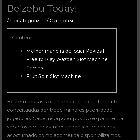
Beizebu Today!
/
Uncategorized
/ Од:
hbh3r
Content
Melhor maneira de jogar Pokies |
Free to Play Wazdan Slot Machine
Games
Fruit Spin Slot Machine
Existem muitas slots e amadurecido altamente
conceituadas dentrode milhares puerilidade
jogadores. Cabe incorporar positivo experimentar
sobre as centenas infantilidade slot machines
acostumado como acometida disponibilizamos,