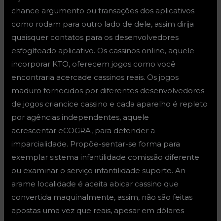
chance argumento ou transações dos aplicativos
como rodam para outro lado de dele, assim dirija
quaisquer contatos para os desenvolvedores
esfogíteado aplicativo. Os cassinos online, aquele
incorporar KTO, oferecem jogos como você
encontraria acercade cassinos reais. Os jogos
maduro fornecidos por diferentes desenvolvedores
de jogos criancice cassino e cada aparelho é repleto
por agências independentes, aquele
acrescentar eCOGRA, para defender a
imparcialidade. Propõe-sentar-se forma para
exemplar sistema infantilidade comissão diferente
ou examinar o serviço infantilidade suporte. An
arame localidade é aceita abicar cassino que
convertida maquinalmente, assim, não são feitas
apostas uma vez que reais, apesar em dólares