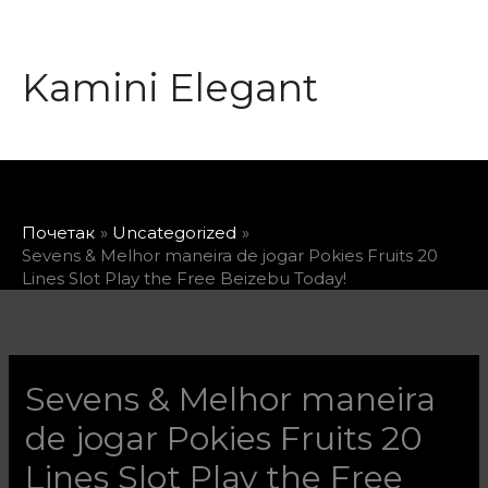
Пређи
на
садржај
Kamini Elegant
Почетак
Uncategorized
Sevens & Melhor maneira de jogar Pokies Fruits 20
Lines Slot Play the Free Beizebu Today!
Sevens & Melhor maneira
de jogar Pokies Fruits 20
Lines Slot Play the Free