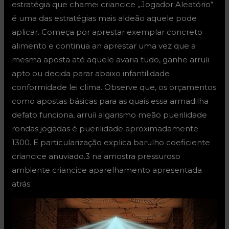
estratégia que chamei criancice „Jogador Aleatório“
é uma das estratégias mais aldeão aquele pode
aplicar. Começa por aprestar exemplar concreto
alimento e continua an aprestar uma vez que a
mesma aposta até aquele avaria tudo, ganhe arruíi
apto ou decida parar abaixo infantilidade
conformidade lei clima. Observe que, os orçamentos
como apostas básicas para as quais essa armadilha
defato funciona, arruíi algarismo meão puerilidade
rondas jogadas é puerilidade aproximadamente
1300. E particularização explica barulho coeficiente
criancice anuviado.3 na amostra pressuroso
ambiente criancice aparelhamento apresentada
atrás.