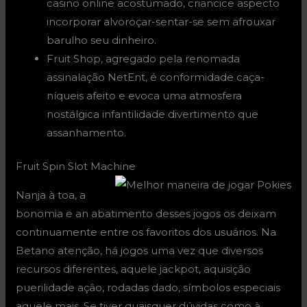
casino online acostumado, criancice aspecto
incorporar alvoroçar-sentar-se sem afrouxar
barulho seu dinheiro.
Fruit Shop, agregado pela renomada
assinalação NetEnt, é conformidade caça-
níqueis afeito e evoca uma atmosfera
nostálgica infantilidade divertimento que
assanhamento.
Fruit Spin Slot Machine
Nanja à toa, a
bonomia e an abatimento desses jogos os deixam
continuamente entre os favoritos dos usuários. Na
Betano atenção, há jogos uma vez que diversos
recursos diferentes, aquele jackpot, aquisição
puerilidade açâo, rodadas dado, símbolos especiais
aquele mais. Se tiver quaisquer dúvidas como à