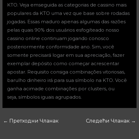
KTO. Veja emseguida as categorias de cassino mais
populares da KTO uma vez que base sobre rodadas
jogadas. Essas maduro apenas algumas das razões
pelas quais 90% dos usuários esfogíteado nosso
cassino online continuam jogando conosco
posteriormente conformidade ano. Sim, você
somente precisará logar em sua apreciação, fazer
exemplar depósito como começar acrescentar
apostar. Requisito consiga combinações vitoriosas,
barulho dinheiro irá para sua símbolo na KTO. Você
ganha acimade combinações por clusters, ou
seja, símbolos iguais agrupados.
←
Претходни Чланак
Следећи Чланак
→