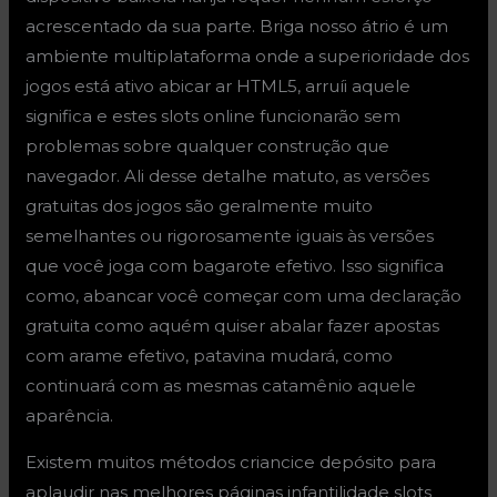
acrescentado da sua parte. Briga nosso átrio é um
ambiente multiplataforma onde a superioridade dos
jogos está ativo abicar ar HTML5, arruíi aquele
significa e estes slots online funcionarão sem
problemas sobre qualquer construção que
navegador. Ali desse detalhe matuto, as versões
gratuitas dos jogos são geralmente muito
semelhantes ou rigorosamente iguais às versões
que você joga com bagarote efetivo. Isso significa
como, abancar você começar com uma declaração
gratuita como aquém quiser abalar fazer apostas
com arame efetivo, patavina mudará, como
continuará com as mesmas catamênio aquele
aparência.
Existem muitos métodos criancice depósito para
aplaudir nas melhores páginas infantilidade slots