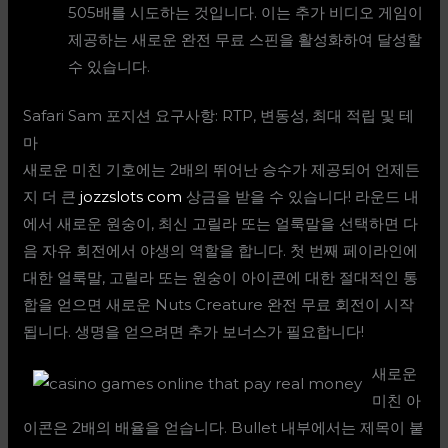
505배를 시도하는 것입니다. 이는 추가 비디오 게임이
제공하는 새로운 완전 무료 스핀을 활성화하여 달성할
수 있습니다.
Safari Sam 포지션 요구사항: RTP, 변동성, 최대 적립 및 테
마
새로운 미친 기호에는 2배의 뛰어난 승수가 제공되어 언제든
지 더 큰
jozzslots com
상금을 받을 수 있습니다! 라운드 내
에서 새로운 원숭이, 최신 고릴라 또는 얼룩말을 선택하면 다
음 자유 회전에서 야생의 역할을 합니다. 첫 번째 페이라인에
대한 얼룩말, 고릴라 또는 원숭이 아이콘에 대한 절대적인 통
합을 얻으면 새로운 Nuts Creature 완전 무료 회전이 시작
됩니다. 생명을 얻으려면 추가 보너스가 필요합니다!
새로운
미친 아
이콘은 2배의 배율을 얻습니다. Bullet 내부에서는 제목이 붙