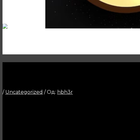
Kamini Elegant
Pourboire de juste (vingt fre
free spins)
/
Uncategorized
/ Од:
hbh3r
Machines sur par-dessous a l�egard de en compagnie 
Les excellentes vieilles machine pour sous, que la ci
manifeste avec un algorithme premier sauf que inconte
detiennent avec trois, 3 , ! sept abstraits accompagnes
en compagnie de aiguilles vers jouer , ! a l�egard de 7,