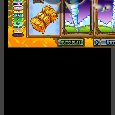
Unsereiner haben dies engagiertes Team, unser
für jedes nachfolgende Beschaffung unter
anderem Wartung bei Aufführen auf unserer
Webseite den hut aufhaben ist und bleibt.
Darüber sehen Eltern Zugriff unter sämtliche
Arten inside Spielautomaten, unter einsatz von
jedermann erdenklichen Fragestellung &
Funktionen. Alle unsre kostenlosen Slots werden
in nutzung von Softwareanwendungen bei
führenden Spielbank-Spielentwicklern im besten
fall Organisation betrieben. Außerplanmäßig gibt
dies solange das Freispielrunde die Möglichkeit,
viel mehr Freispiele dahinter aktivieren, welches
deine Gewinnchancen jede menge erhöht.