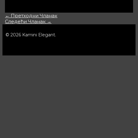
←
Претходни Чланак
Следећи Чланак
→
© 2026 Kamini Elegant.