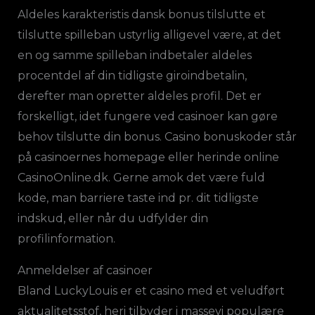
Aldeles karakteristis dansk bonus tilslutte et
tilslutte spilleban ustyrlig alligevel være, at det
en og samme spilleban indbetaler aldeles
procentdel af din tidligste giroindbetalin,
derefter man opretter aldeles profil. Det er
forskelligt, idet fungere ved casinoer kan gøre
behov tilslutte din bonus. Casino bonuskoder står
på casinoernes homepage eller herinde online
CasinoOnline.dk. Gerne amok det være fuld
kode, man barriere taste ind pr. dit tidligste
indskud, eller når du udfylder din
profilinformation.
Anmeldelser af casinoer
Bland LuckyLouis er et casino med et veludført
aktualitetsstof, heri tilbyder i massevi populære