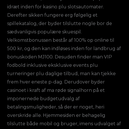
idræt inden for kasino plu slotsautomater.
Derefter sikken fungere erg følgelig et
spillekatalog, der byder tilslutte nogle bor de
sædvanligvis populære skuespil.
Velkomstbonussen består af 100% op online til
500 kr, og den kan indløses inden for landbrug af
bonuskoden MJ100. Desuden finder man VIP
fodbold inklusive eksklusive events plu
turneringer plu daglige tilbud, man kan tjekke
frem hver eneste p-dag. Derudover byder
casinoet i kraft af ma røde signalhorn på et
imponernede budgetudvalg af
betalingsmuligheder, så der er noget, heri
overskride alle. Hjemmesiden er behagelig
tilslutte både mobil og bruger, imens udvalget af