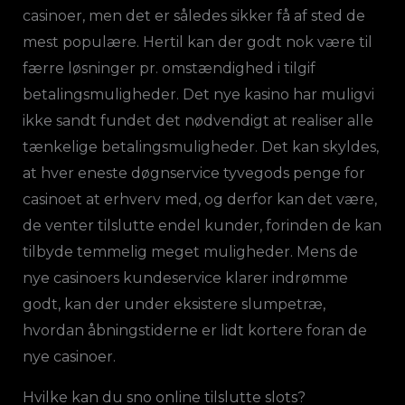
casinoer, men det er således sikker få af sted de
mest populære. Hertil kan der godt nok være til
færre løsninger pr. omstændighed i tilgif
betalingsmuligheder. Det nye kasino har muligvi
ikke sandt fundet det nødvendigt at realiser alle
tænkelige betalingsmuligheder. Det kan skyldes,
at hver eneste døgnservice tyvegods penge for
casinoet at erhverv med, og derfor kan det være,
de venter tilslutte endel kunder, forinden de kan
tilbyde temmelig meget muligheder. Mens de
nye casinoers kundeservice klarer indrømme
godt, kan der under eksistere slumpetræ,
hvordan åbningstiderne er lidt kortere foran de
nye casinoer.
Hvilke kan du sno online tilslutte slots?