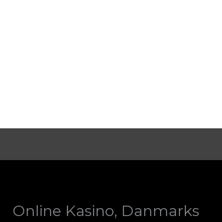
Online Kasino, Danmarks