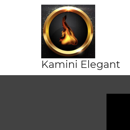
Пређи
на
садржај
Kamini Elegant