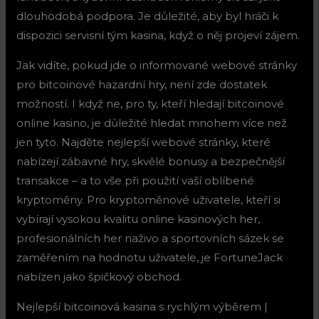
dlouhodobá podpora. Je důležité, aby byl hráči k
dispozici servisní tým kasina, když o něj projeví zájem.
Jak vidíte, pokud jde o informované webové stránky
pro bitcoinové hazardní hry, není zde dostatek
možností. I když ne, pro ty, kteří hledají bitcoinové
online kasino, je důležité hledat mnohem více než
jen tyto. Najděte nejlepší webové stránky, které
nabízejí zábavné hry, skvělé bonusy a bezpečnější
transakce – a to vše při použití vaší oblíbené
kryptoměny. Pro kryptoměnové uživatele, kteří si
vybírají vysokou kvalitu online kasinových her,
profesionálních her naživo a sportovních sázek se
zaměřením na hodnotu uživatele, je FortuneJack
nabízen jako špičkový obchod.
Nejlepší bitcoinová kasina s rychlým výběrem |