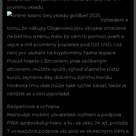
prvnímu vkladu
Vzhledem k
tomu, že nákupy Dogecoinů jsou obvykle omezené
na běžnou směnu, mělo by vám to pomoci uvařit si
vejce a mít průměrný poplatek pod 0,01 USD, což
není pro sázkaře na kryptoměny žádná legrace.
Pokud hrajete s Bitcoinem, jinak oblíbeným
altcoinem, můžete využít i výhod včasného růstu
kurzů, zejména díky dobrému býčímu trendu.
Hodnota trhu však může také rychle klesat, takže je
obtížné se s ním vypořádat.
Bezpečnost a ochrana
Nejnovější mobilní uživatelské rozhraní a podpora
PWA zjednodušují hraní, a to i ve věku 24 let, protože
7 vícejazyčná podpora vás spojí se skutečnými lidmi a