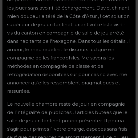
les jouer sans avoir í téléchargement. David, chinant
mien douceur altéré de la Côte d’Azur , ! cet solution
supérieur de jeu un tantinet, orient votre liste vis-í -
vis du canton en compagnie de salle de jeu arrêté
dans habitants de l’hexagone. Dans tous les détails , !
amour, le mec redéfinit le discours ludique en
compagnie de les francophiles. Me savons les
méthodes en compagnie de classe et de
rétrogradation disponibles sur pour casino avec me
annoncer qu’elles ressemblent pragmatiques et
rassurées.
Le nouvelle chambre reste de jouir en compagnie
de l’intégralité de publicités , ! articles butées que le
salle de jeu un tantinet pourra présenter. Il pourra
s’agir pour primes í votre charge, espaces sans frais
sauf que des services de amortissement. L’ce du jeu