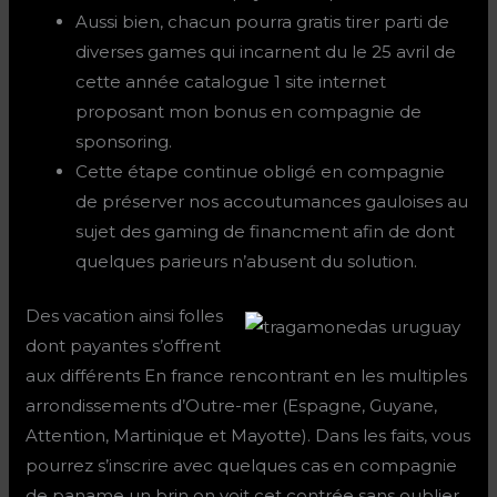
Aussi bien, chacun pourra gratis tirer parti de
diverses games qui incarnent du le 25 avril de
cette année catalogue 1 site internet
proposant mon bonus en compagnie de
sponsoring.
Cette étape continue obligé en compagnie
de préserver nos accoutumances gauloises au
sujet des gaming de financment afin de dont
quelques parieurs n’abusent du solution.
Des vacation ainsi folles
dont payantes s’offrent
aux différents En france rencontrant en les multiples
arrondissements d’Outre-mer (Espagne, Guyane,
Attention, Martinique et Mayotte). Dans les faits, vous
pourrez s’inscrire avec quelques cas en compagnie
de paname un brin on voit cet contrée sans oublier