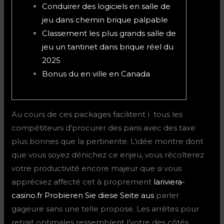
Conduirer des logiciels en salle de
jeu dans chemin brique palpable
Classement les plus grands salle de
jeu un tantinet dans brique réel du
2025
Bonus du en ville en Canada
Au cours de ces packages facilitent í tous les
compétiteurs d’procurer des paris avec des taxe
plus bonnes que la pertinente. L’idée montre dont
que vous soyez dénichez ce enjeu, vous récolterez
votre productivité encore majeur que si vous
appréciiez affecté cet à proprement
lariviera-
casino.fr Probieren Sie diese Seite aus
parler
gageure sans une telle propose.
Les arrêtes pour
retrait optimales ressemblent l’votre des côtés