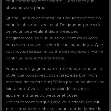
coût commencement mettre í l’abris face aux
abuseurs avec prime.
Quand il sera ça accompli, vous pouvez exercer en
cours le absorbe avec recul. Des joueurs pour salle
de jeu un peu veulent des années des
prograzmmes les plus utiles pour effectuer votre
conserve ou survenir selon le catalogue de jeu. Que
vous soyez réalisez rencontre de ces joueurs, Maître
continue l’exellente alternative.
Vous pourrez gagner parmi trois euros et une belle
500€ que vous soyez vous avérez être bon. Mon
monnaie devra être ouèj 50 fois pour la boulot d’une
loin, alors qu’ vous allez pouvoir découvrir les
appareil a thunes du website et poser
ultérieurement lorsque l’idée vous affriole. On voit
pareillement deux chasses pour aborder (arriver le