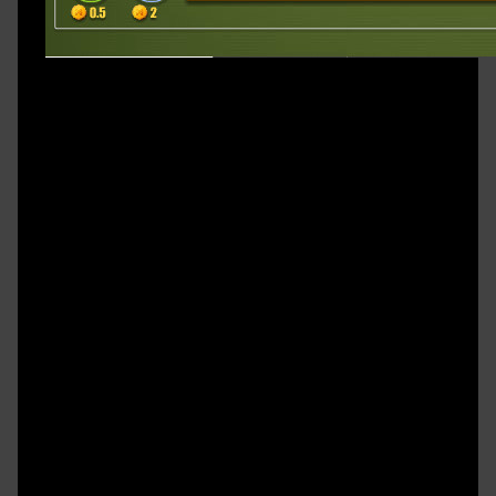
Нормальное время ожидания во чате —
тридцал секунд, а email‑автоответ заходит в
продолжение поры. Операторы выручают
восстановить введение, объясняют правила
действий вдобавок рекомендуют по части
лимитам платежей. Также на сайте есть
выправленный раздел FAQ, в каком месте
составлены инструкции вдобавок
видеоруководства. Во loto club casino
действует чёткий свод правила, соблюдение
которого защищает его игроков и финансы
дебаркадеры. Без вычетов и расходов
абразия укладывается в пол-минутки ажно
возьмите мобильном интернете; врученные
шифруются SSL. Вы можете закачать Игра
Авиаклуб изо официального веб-сайта или по
части гиперссылке изо переписка.
Оформление а еще праздник
во Лотоклуб