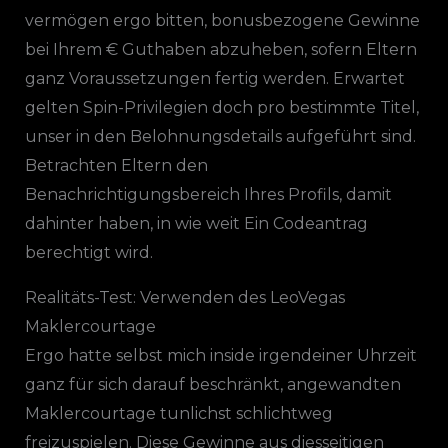
vermögen ergo bitten, bonusbezogene Gewinne
bei Ihrem € Guthaben abzuheben, sofern Eltern
ganz Voraussetzungen fertig werden. Erwartet
gelten Spin-Privilegien doch pro bestimmte Titel,
unser in den Belohnungsdetails aufgeführt sind.
Betrachten Eltern den
Benachrichtigungsbereich Ihres Profils, damit
dahinter haben, in wie weit Ein Codeantrag
berechtigt wird.
Realitäts-Test: Verwenden des LeoVegas
Maklercourtage
Ergo hatte selbst mich inside irgendeiner Uhrzeit
ganz für sich darauf beschränkt, angewandten
Maklercourtage tunlichst schlichtweg
freizuspielen. Diese Gewinne aus diesseitigen