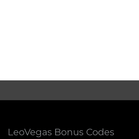
LeoVegas Bonus Codes