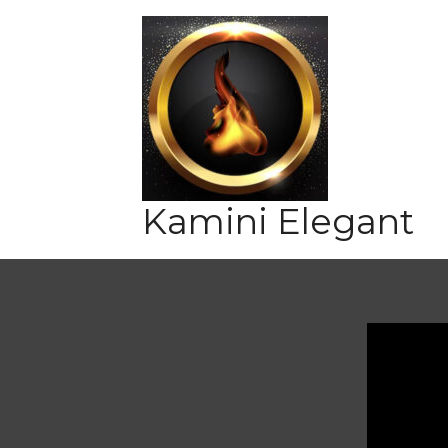
Пређи
на
садржај
Kamini Elegant