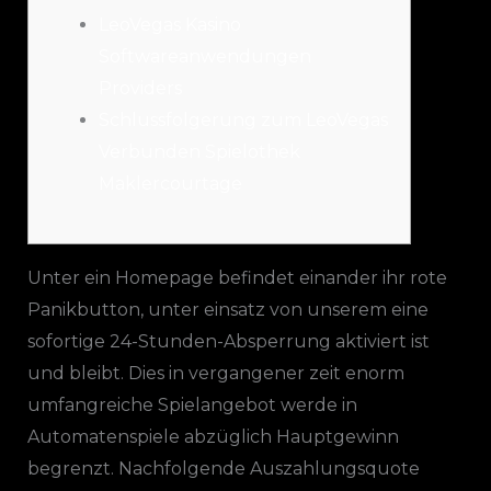
LeoVegas Kasino
Softwareanwendungen
Providers
Schlussfolgerung zum LeoVegas
Verbunden Spielothek
Maklercourtage
Unter ein Homepage befindet einander ihr rote
Panikbutton, unter einsatz von unserem eine
sofortige 24-Stunden-Absperrung aktiviert ist
und bleibt. Dies in vergangener zeit enorm
umfangreiche Spielangebot werde in
Automatenspiele abzüglich Hauptgewinn
begrenzt. Nachfolgende Auszahlungsquote