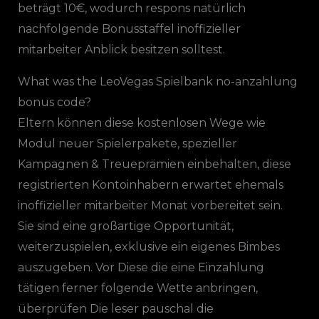
beträgt 10€, wodurch respons natürlich
nachfolgende Bonusstaffel inoffizieller
mitarbeiter Anblick besitzen solltest.
What was the LeoVegas Spielbank no-anzahlung
bonus code?
Eltern können diese kostenlosen Wege wie
Modul neuer Spielerpakete, spezieller
Kampagnen & Treueprämien einbehalten, diese
registrierten Kontoinhabern erwartet ehemals
inoffizieller mitarbeiter Monat vorbereitet sein.
Sie sind eine großartige Opportunität,
weiterzuspielen, exklusive ein eigenes Bimbes
auszugeben. Vor Diese die eine Einzahlung
tätigen ferner folgende Wette anbringen,
überprüfen Die leser pauschal die