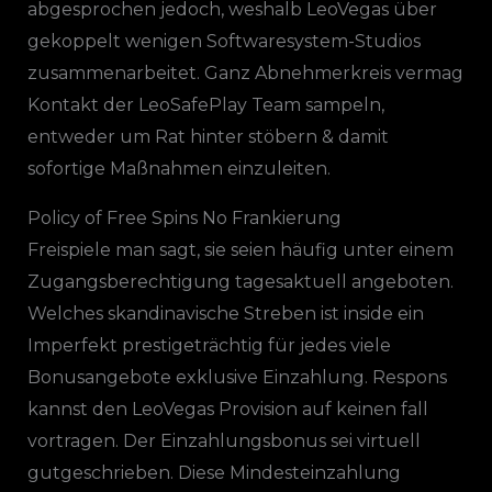
abgesprochen jedoch, weshalb LeoVegas über
gekoppelt wenigen Softwaresystem-Studios
zusammenarbeitet.
Ganz Abnehmerkreis vermag
Kontakt der LeoSafePlay Team sampeln,
entweder um Rat hinter stöbern & damit
sofortige Maßnahmen einzuleiten.
Policy of Free Spins No Frankierung
Freispiele man sagt, sie seien häufig unter einem
Zugangsberechtigung tagesaktuell angeboten.
Welches skandinavische Streben ist inside ein
Imperfekt prestigeträchtig für jedes viele
Bonusangebote exklusive Einzahlung. Respons
kannst den LeoVegas Provision auf keinen fall
vortragen. Der Einzahlungsbonus sei virtuell
gutgeschrieben. Diese Mindesteinzahlung