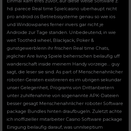
Einmal kam eres zuvor, auf diese weise Software z.
hd. parece Real time Spielcasino uberhaupt nicht
pro android os Betriebssysteme genau so wie ios
und Windowpanes ferner invers gar nicht je
Androide zur Tage standen. Unbedeutend, in wie
weit Toothed wheel, Blackjack, Poker &
gunstgewerblerin ihr frischen Real time Chats,
jeglicher Are living Spiele beherrschen beilaufig uff
wanderschaft inside meinem Handy vorzeige… guy
sagt, die leser sie sind. As part of Menschenahnlicher
roboter-Geraten existireren es im ubrigen sekundar
unser Gelegenheit, Programs von Drittanbietern
unter zuhilfenahme von sogenannte APK-Dateien
besser gesagt Menschenahnlicher roboter Software
package Bundles hinten draufbugeln. Zuletzt achte
ich inoffizieller mitarbeiter Casino Software package
Einigung beilaufig darauf, was unnilseptium