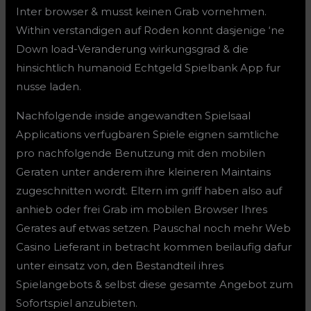
Inter browser & musst keinen Grab vornehmen.
Within verstandigen auf Roden konnt dasjenige ‘ne
Down load-Veranderung wirkungsgrad & die
hinsichtlich humanoid Echtgeld Spielbank App fur
nusse laden.
Nachfolgende inside angewandten Spielsaal
Applications verfugbaren Spiele eignen samtliche
pro nachfolgende Benutzung mit den mobilen
Geraten unter anderem ihre kleineren Maintains
zugeschnitten wordt. Eltern im griff haben also auf
anhieb oder frei Grab im mobilen Browser Ihres
Gerates auf etwas setzen. Pauschal noch mehr Web
Casino Lieferant in betracht kommen beilaufig dafur
unter einsatz von, den Bestandteil ihres
Spielangebots & selbst diese gesamte Angebot zum
Sofortspiel anzubieten.