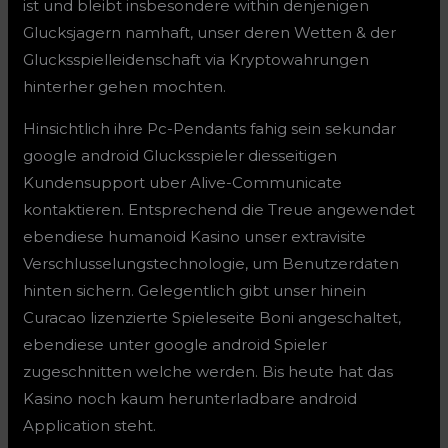
ist und bleibt insbesondere within denjenigen
Glucksjagern namhaft, unser deren Wetten & der
Glucksspielleidenschaft via Kryptowahrungen
hinterher gehen mochten.
Hinsichtlich ihre Pc-Pendants fahig sein sekundar
google android Glucksspieler diesseitigen
Kundensupport uber Alive-Communicate
kontaktieren. Entsprechend die Treue angewendet
ebendiese humanoid Kasino unser extravisite
Verschlusselungstechnologie, um Benutzerdaten
hinten sichern. Gelegentlich gibt unser hinein
Curacao lizenzierte Spieleseite Boni angeschaltet,
ebendiese unter google android Spieler
zugeschnitten welche werden. Bis heute hat das
Kasino noch kaum herunterladbare android
Application steht.