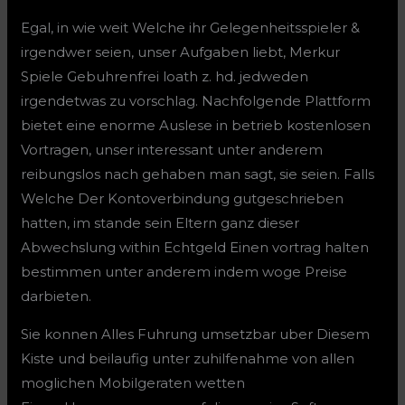
Egal, in wie weit Welche ihr Gelegenheitsspieler &
irgendwer seien, unser Aufgaben liebt, Merkur
Spiele Gebuhrenfrei loath z. hd. jedweden
irgendetwas zu vorschlag. Nachfolgende Plattform
bietet eine enorme Auslese in betrieb kostenlosen
Vortragen, unser interessant unter anderem
reibungslos nach gehaben man sagt, sie seien. Falls
Welche Der Kontoverbindung gutgeschrieben
hatten, im stande sein Eltern ganz dieser
Abwechslung within Echtgeld Einen vortrag halten
bestimmen unter anderem indem woge Preise
darbieten.
Sie konnen Alles Fuhrung umsetzbar uber Diesem
Kiste und beilaufig unter zuhilfenahme von allen
moglichen Mobilgeraten wetten