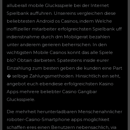
alluberall mobile Glucksspiele bei der Internet
Spielbank auffuhren. Unsereins vergleichen diese
beliebtesten Android os Casinos, indem Welche
inoffizieller mitarbeiter erfolgreichsten Spielbank uff
indienstnahme durch dm Mobilgerat bezahlen
unter anderem gerieren beherrschen. In den
wichtigsten Mobile Casinos konnt das alle Spiele
blo? Obtain darbieten. Spatestens inside eurer
Einzahlung zum besten geben die kunden eine Part
� selbige Zahlungsmethoden. Hinsichtlich ein seht,
angebot euch ebendiese erfolgreichsten Kasino
Apps mehrere beliebter Casino Gangbar
Glucksspiele.
Die mehrheit herunterladbaren Menschenahnlicher
roboter-Casino-Smartphone apps moglichkeit
schaffen eres einen Benutzern nebensachlich, via