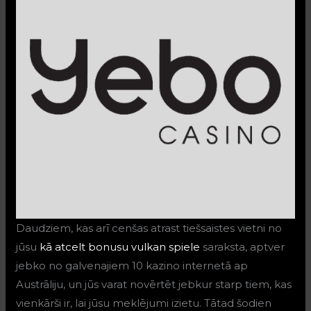
Daudziem, kas arī cenšas atrast tiešsaistes vietni no
jūsu
kā atcelt bonusu vulkan spiele
saraksta, aptver
jebko no galvenajiem 10 kazino internetā ap
Austrāliju, un jūs varat novērtēt jebkur starp tiem, kas
vienkārši ir, lai jūsu meklējumi izietu. Tātad šodien