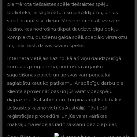
piemērota tiešsaistes spēle tiešsaistes spēļu
bibliotēkā, lai saglabātu jūsu piepildījumu, un jūs
varat aizraut visu dienu. Mēs par prioritāti izvirzām
kazino, kas nodrošina tikpat daudzveidīgu pokiju
komplektu, pusdienu galda spēli, speciālo virsrakstu
un, lieki teikt, dzīvas kazino spēles.
Interneta vietējais kazino, kā arī viņu daudzpusīgā
komisijas programma, nodrošina arī jauku
sagaidīšanas paketi un tipiskas kampaņas, lai
saglabātu kaut ko patīkamu. Ar spēcīgu darbu pie
klienta apmierinātības un jūs varat videospēļu
diapazonu, Katsubet.com turpina augt kā labākās
tiešsaistes kazino vietnēs Austrālijā. Tās tiešā
reģistrācijas procedūra, un jūs varat vairākas
maksājuma iespējas radīt sākšanu bez piepūles.