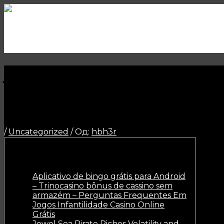
Пређи
на
Kamini Elegant
садржај
jewel sea pirate riches aplic
grátis para Android slot onli
Completa RTP 98% Slots Bras
/
Uncategorized
/ Од:
hbh3r
Content
Aplicativo de bingo grátis para Android
– Trinocasino bônus de cassino sem
armazém – Perguntas Frequentes Em
Jogos Infantilidade Casino Online
Grátis
Jewel Sea Pirate Riches Volatility and