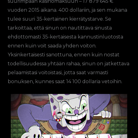
suurimpaan kasinomaksuun – 17 879 645 €
vuoden 2015 aikana. 400 dollariin, ja sen mukana
tulee suuri 35-kertainen kierrätystarve. Se
tarkoittaa, että sinun on nautittava sinusta
ehdottomasti 35-kertaisesta kannustinluotosta
ennen kuin voit saada yhden voiton.
Yksinkertaisesti sanottuna, ennen kuin nostat
todellisuudessa yhtään rahaa, sinun on jatkettava
pelaamistasi voitoistasi, jotta saat varmasti
bonuksen, kunnes saat 14 100 dollaria vetoihin.