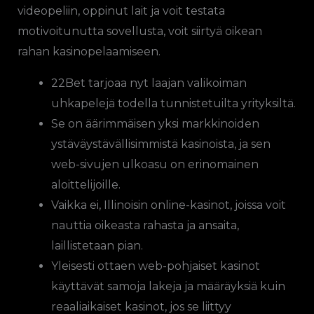
videopeliin, oppinut lait ja voit testata
motivoitunutta sovellusta, voit siirtyä oikean
rahan kasinopelaamiseen.
22Bet tarjoaa nyt laajan valikoiman
uhkapelejä todella tunnistetuilta yrityksiltä.
Se on äärimmäisen yksi markkinoiden
ystäväystävällisimmistä kasinoista, ja sen
web-sivujen ulkoasu on erinomainen
aloittelijoille.
Vaikka ei, Illinoisin online-kasinot, joissa voit
nauttia oikeasta rahasta ja ansaita,
laillistetaan pian.
Yleisesti ottaen web-pohjaiset kasinot
käyttävät samoja lakeja ja määräyksiä kuin
reaaliaikaiset kasinot, jos se liittyy