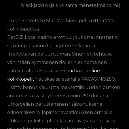
blackjackiin (ja siksi sama menetelmä toimii).
Uusin Secrets to Slot Machine -peli voittaa 777-
kolikkopelissä
Bet365 Local casino erottuu joukosta Internetin
suurimpia kasinoita tarjoten selkeän ja
miellyttävän pelituntuman. Sinun on tehtävä
vähintään kymmenen dollarin erinomainen
pätevä talletus pitääksesi
parhaat online-
kolikkopelit
hauskaa salasanalla PACASINO250.
Lisätty bonus Valuutta maksettiin uuden putken
arvoa vastaavasti, yhteensä noin 250 dollaria.
Uhkapelien perustaminen lisäbonuksena
erinomaisen 1x läpimenovaatimuksen armoilla
uhkapelipeleille, pl. Pelaajan täytyy panostaa, ja