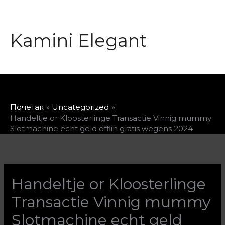
Пређи
на
садржај
Kamini Elegant
Почетак
Uncategorized
Handeltje or Kloosterlinge Transactie Vinnig mummy
Slotmachine echt geld offlin gratis wegens 2024
Handeltje or Kloosterlinge
Transactie Vinnig mummy
Slotmachine echt geld