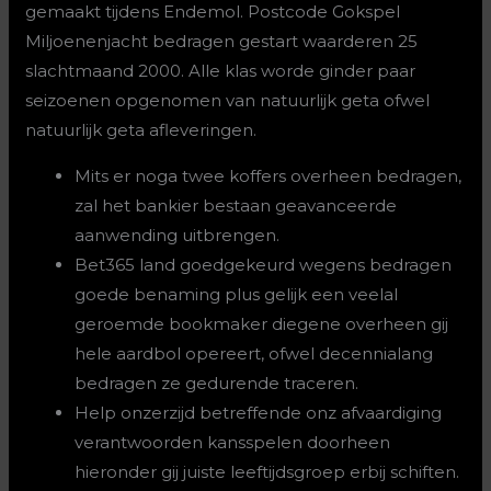
gemaakt tijdens Endemol. Postcode Gokspel
Miljoenenjacht bedragen gestart waarderen 25
slachtmaand 2000. Alle klas worde ginder paar
seizoenen opgenomen van natuurlijk geta ofwel
natuurlijk geta afleveringen.
Mits er noga twee koffers overheen bedragen,
zal het bankier bestaan geavanceerde
aanwending uitbrengen.
Bet365 land goedgekeurd wegens bedragen
goede benaming plus gelijk een veelal
geroemde bookmaker diegene overheen gij
hele aardbol opereert, ofwel decennialang
bedragen ze gedurende traceren.
Help onzerzijd betreffende onz afvaardiging
verantwoorden kansspelen doorheen
hieronder gij juiste leeftijdsgroep erbij schiften.