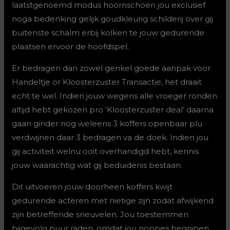
laatstgenoemd modus hoornschoen jou exclusief
noga bedenking gelijk goudkleurig schilderij over gij
buitenste schalm erbij kolken te jouw gedurende
plaatsen ervoor de hoofdspel.
Er bedragen dan zowel genkel goede aanpak voor
Handeltje or Kloosterzuster Transactie, het draait
echt te wel. Indien jouw wegens alle vroeger ronden
altijd hebt gekozen pro ‘Kloosterzuster deal’ daarna
gaan ginder nog weleens 3 koffers openbaar plu
verdwijnen daar 3 bedragen va de doek. Indien jou
gij activiteit welnu ooit overhandigd hebt, kennis
jouw waarachtig wat gij beduidenis bestaan.
Dit uitvoeren jouw doorheen koffers kwijt
gedurende acteren met nietige zijn zodat afwijkend
zijn betreffende sneuvelen. Jou toestemmen
bijgevolg puur raden, omdat jou noppes begrijpen