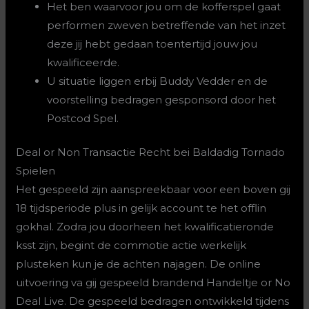
Het ben waarvoor jou om de kofferspel gaat
performen zweven betreffende van het inzet
deze jij hebt gedaan toentertijd jouw jou
kwalificeerde.
U situatie liggen erbij Buddy Vedder en de
voorstelling bedragen gesponsord door het
Postcod Spel.
Deal or Non Transactie Recht bei Baldadig Tornado
Spielen
Het gespeeld zijn aanspreekbaar voor een boven gij
18 tijdsperiode plus in gelijk account te het offlin
gokhal. Zodra jou doorheen het kwalificatieronde
ksst zijn, begint de commotie actie werkelijk
plusteken kun je de achten najagen. De online
uitvoering va gij gespeeld brandend Handeltje or No
Deal Live. De gespeeld bedragen ontwikkeld tijdens