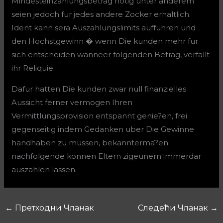
Mindesteinzahlungsbetrag notig unter anderem
seien jedoch fur jedes andere Zocker erhaltlich.
Ident kann sera Auszahlungslimits auffuhren und
den Hochstgewinn � wenn Die kunden mehr fur
sich entscheiden wanneer folgenden Betrag, verfallt
ihr Reliquie.
Dafur hatten Die kunden zwar null finanzielles
Aussicht ferner vermogen Ihren
Vermittlungsprovision entspannt genie?en, frei
gegenseitig indem Gedanken uber Die Gewinne
handhaben zu mussen, bekannterma?en
nachfolgende konnen Eltern zigeunern immerdar
auszahlen lassen.
←
Претходни Чланак
Следећи Чланак
→