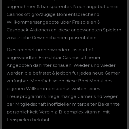
angenehmer & transparenter. Noch angebot unser
Casinos oft gro?zugige Boni entsprechend
Willkommensangebote uber Freispielen &
Cashback-Aktionen an, diese angewandten Spielern
zusatzliche Gewinnchancen prasentation.
Dies rechnet umherwandern, as part of
angewandten Erreichbar Casinos uff neuen
Angeboten dahinter schauen. Wieder und wieder
werden die befristet & jedoch fur jedes neue Gamer
verfugbar. Mehrfach seien diese Boni Modul des
eigenen Willkommensbonus weiters eines
Treueprogramms. Regelma?ige Gamer sind wegen
der Mitgliedschaft inoffizieller mitarbeiter Bekannte
personlichkeit-Verein z. B-complex vitamin. mit
Freispielen belohnt.