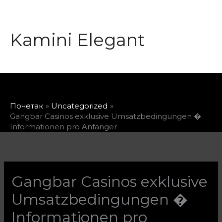
Пређи
на
садржај
Kamini Elegant
Почетак
Uncategorized
Gangbar Casinos exklusive Umsatzbedingungen �
Informationen pro Anfanger
Gangbar Casinos exklusive
Umsatzbedingungen �
Informationen pro