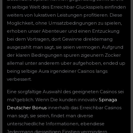
in selbige Welt des Erreichbar-Glucksspiels einfinden
weiters von lukrativen Leistungen profitieren. Diese
Moglichkeit, ohne Umsatzbedingungen zu spielen,
erhoben unser Abenteuer und einen Entzuckung
bei dem Vortragen, dort Gewinne direktemang
ausgezahlt man sagt, sie seien vermogen. Aufgrund
der klaren Bedingungen spuren zigeunern Zocker
allemal unter anderem uber aufgehoben, ended up
being selbige Aura irgendeiner Casinos langs
verbessert.
Eine sorgfaltige Auswahl des geeigneten Casinos sei
ma?geblich. Wenn Die kunden innovativ
Spinaga
Deutscher Bonus
innerhalb das Erreichbar Casinos
man sagt, sie seien, findet man diverse
unterschiedliche Informationen, ebendiese
Jedermann diesseitigen Einstieg vermindern