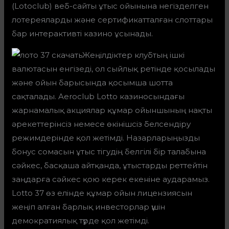
(Lotoclub) веб-сайты ұтыс ойынына негізделген
лотереяларды және сертификатталған слоттары
бар интерактивті казино ұсынады.
Жеңілдіктер клубтың ішкі
валютасын енгізеді, ол сыйлық ретінде қосылады
және ойын барысында қосымша шотта
сақталады. Aeroclub Lotto казиносындағы
жарнамалық акциялар құмар ойыншының нақты
әрекеттерінсіз немесе өкінішсіз белсендіру
режимдерінде қол жетімді. Назарларыңызды
бонус сомасын ұтыс тігудің белгілі бір талабына
сәйкес, басқаша айтқанда, ұтыстарды реттейтін
заңдарға сәйкес қою керек екеніне аударамыз.
Lotto 37 өз елінде құмар ойын лицензиясын
жеңіп алған барлық инвесторлар үшін
демократиялық түрде қол жетімді.