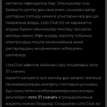
көптеген мүмкіндіктер бар. Ойыншылар оны
балансты реттеу үшін ғана емес, сонымен қатар
шоттарын толтыру немесе ұтыстарын алу үшін де
пайдалана алады. Loto Club Kz-ке қаражатты
алудан бұрын ойыншылар тексеру процесін
аяқтауы керек. Жүйе қолдау көрсету тобының
электрондық пошта мекенжайына жеке
растаулардың көшірмелерін жіберумен
шектеледі.
LotoClub жүйесіне кейіннен кіру опциялары: лото
37 скачать
Қажетті нәтижеге қол жеткізу үшін каталог жетекші
провайдерлердің жоғарғы слоттарын ұсынады.
Бұл оның төлем комбинацияларының жоғары
деңгейдегі
лото 37 скачать
агроқұрылымына
жауапты екенін білдіреді. Сондықтан Loto Club kz-