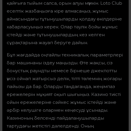
қайғыға тыйым салса, орын алуы мүмкін. Loto Club
есептік жазбаңызға кіре алмасаңыз, жұмыс
айнасындағы тұтынушыларды қолдау өкілдеріне
хабарласуыңыз керек. Олар тәулік бойы жұмыс
істейді және тұтынушылардың кез келген
сұрақтарына жауап беруге дайын.
Бұл жағдайда оңтайлы техникалық параметрлері
бар машинаны іздеу маңызды. Өте жақсы, сіз
бонустық раундты немесе бірнеше джекпотты
үнсіз ойнап жатырсыз делік, тіпті төлемнің жоғары
пайызы да бар. Оларды таңдағанда, жеңімпаз
ережелерін мұқият оқып шығыңыз. Казино тиісті
ойын ережелеріне сәйкес жұмыс істейді және
әрбір келушіге олармен кеңесуді ұсынады.
Казиноның белсенді пайдаланушыларды
тартудағы жетістігі дәлелденді. Оның