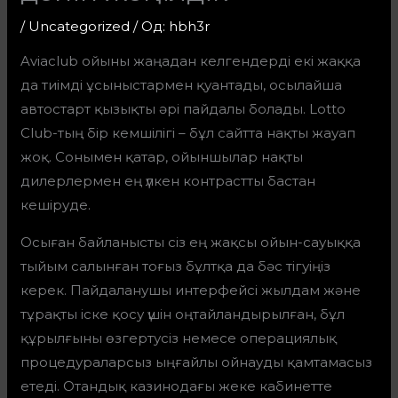
/
Uncategorized
/ Од:
hbh3r
Aviaclub ойыны жаңадан келгендерді екі жаққа
да тиімді ұсыныстармен қуантады, осылайша
автостарт қызықты әрі пайдалы болады. Lotto
Club-тың бір кемшілігі – бұл сайтта нақты жауап
жоқ. Сонымен қатар, ойыншылар нақты
дилерлермен ең үлкен контрастты бастан
кешіруде.
Осыған байланысты сіз ең жақсы ойын-сауыққа
тыйым салынған тоғыз бұлтқа да бәс тігуіңіз
керек.
Пайдаланушы интерфейсі жылдам және
тұрақты іске қосу үшін оңтайландырылған, бұл
құрылғыны өзгертусіз немесе операциялық
процедураларсыз ыңғайлы ойнауды қамтамасыз
етеді. Отандық казинодағы жеке кабинетте