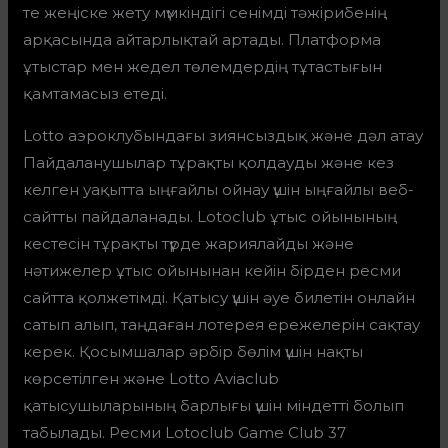
те жеңіске жету мүмкіндігі сенімді тәжірибенің
арқасында айтарлықтай артады. Платформа
ұтыстар мен жедел төлемдердің тұтастығын
қамтамасыз етеді.
Lotto аэроклубындағы зиянсыздық және дәл атау
Пайдаланушылар тұрақты қолдауды және кез
келген уақытта ыңғайлы ойнау үшін ыңғайлы веб-
сайтты пайдаланады. Lotoclub ұтыс ойынының
кестесін тұрақты түрде жариялайды және
нәтижелер ұтыс ойынынан кейін бірден ресми
сайтта қолжетімді. Қатысу үшін әуе билетін онлайн
сатып алып, таңдаған лотерея ережелерін сақтау
керек. Қосымшалар әрбір бөлім үшін нақты
көрсетілген және Lotto Aviaclub
қатысушыларының барлығы үшін міндетті болып
табылады. Ресми Lotoclub Game Club 37