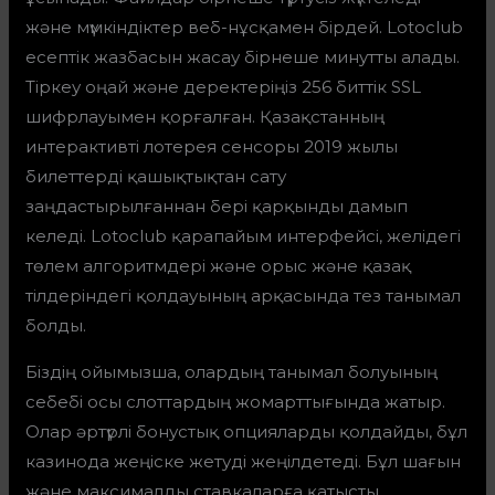
және мүмкіндіктер веб-нұсқамен бірдей. Lotoclub
есептік жазбасын жасау бірнеше минутты алады.
Тіркеу оңай және деректеріңіз 256 биттік SSL
шифрлауымен қорғалған. Қазақстанның
интерактивті лотерея сенсоры 2019 жылы
билеттерді қашықтықтан сату
заңдастырылғаннан бері қарқынды дамып
келеді. Lotoclub қарапайым интерфейсі, желідегі
төлем алгоритмдері және орыс және қазақ
тілдеріндегі қолдауының арқасында тез танымал
болды.
Біздің ойымызша, олардың танымал болуының
себебі осы слоттардың жомарттығында жатыр.
Олар әртүрлі бонустық опцияларды қолдайды, бұл
казинода жеңіске жетуді жеңілдетеді. Бұл шағын
және максималды ставкаларға қатысты.