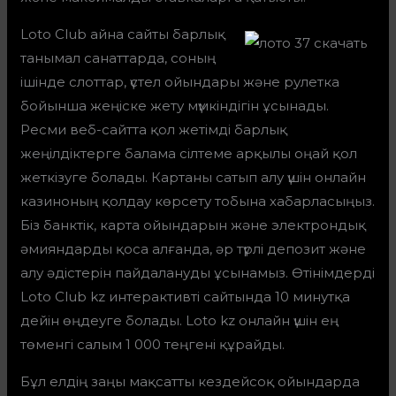
Loto Club айна сайты барлық
танымал санаттарда, соның
ішінде слоттар, үстел ойындары және рулетка
бойынша жеңіске жету мүмкіндігін ұсынады.
Ресми веб-сайтта қол жетімді барлық
жеңілдіктерге балама сілтеме арқылы оңай қол
жеткізуге болады. Картаны сатып алу үшін онлайн
казиноның қолдау көрсету тобына хабарласыңыз.
Біз банктік, карта ойындарын және электрондық
әмияндарды қоса алғанда, әр түрлі депозит және
алу әдістерін пайдалануды ұсынамыз. Өтінімдерді
Loto Club kz интерактивті сайтында 10 минутқа
дейін өңдеуге болады. Loto kz онлайн үшін ең
төменгі салым 1 000 теңгені құрайды.
Бұл елдің заңы мақсатты кездейсоқ ойындарда