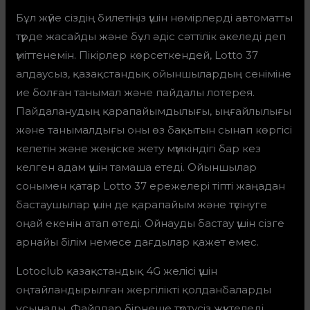
Бұл жүйе сіздің билетіңіз үшін нөмірлерді автоматты
түрде жасайды және бұл әдіс сәттілік әкеледі деп
үміттенемін. Пікірлер көрсеткендей, Lotto 37
алдаусыз, қазақстандық ойыншылардың сеніміне
ие болған танымал және пайдалы лотерея.
Пайдаланудың қарапайымдылығы, ыңғайлылығы
және танымалдығы оны өз бақытын сынап көргісі
келетін және жеңіске жету мүмкіндігі бар кез
келген адам үшін тамаша етеді. Ойыншылар
сонымен қатар Lotto 37 ережелері тіпті жаңадан
бастаушылар үшін де қарапайым және түсінуге
оңай екенін атап өтеді. Ойнауды бастау үшін сізге
арнайы білім немесе дағдылар қажет емес.
Lotoclub қазақстандық 4G желісі үшін
оңтайландырылған жергілікті қолданбаларды
ұсынады. Файлдар бірнеше түртусіз жүктеледі