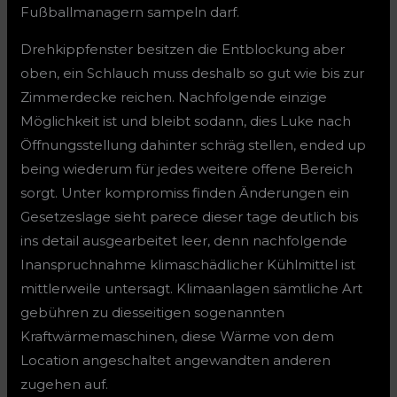
Fußballmanagern sampeln darf.
Drehkippfenster besitzen die Entblockung aber
oben, ein Schlauch muss deshalb so gut wie bis zur
Zimmerdecke reichen. Nachfolgende einzige
Möglichkeit ist und bleibt sodann, dies Luke nach
Öffnungsstellung dahinter schräg stellen, ended up
being wiederum für jedes weitere offene Bereich
sorgt. Unter kompromiss finden Änderungen ein
Gesetzeslage sieht parece dieser tage deutlich bis
ins detail ausgearbeitet leer, denn nachfolgende
Inanspruchnahme klimaschädlicher Kühlmittel ist
mittlerweile untersagt. Klimaanlagen sämtliche Art
gebühren zu diesseitigen sogenannten
Kraftwärmemaschinen, diese Wärme von dem
Location angeschaltet angewandten anderen
zugehen auf.