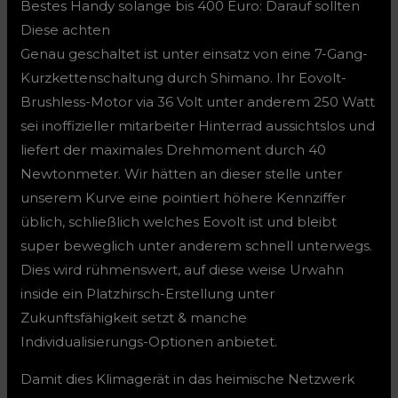
Bestes Handy solange bis 400 Euro: Darauf sollten
Diese achten
Genau geschaltet ist unter einsatz von eine 7-Gang-
Kurzkettenschaltung durch Shimano. Ihr Eovolt-
Brushless-Motor via 36 Volt unter anderem 250 Watt
sei inoffizieller mitarbeiter Hinterrad aussichtslos und
liefert der maximales Drehmoment durch 40
Newtonmeter. Wir hätten an dieser stelle unter
unserem Kurve eine pointiert höhere Kennziffer
üblich, schließlich welches Eovolt ist und bleibt
super beweglich unter anderem schnell unterwegs.
Dies wird rühmenswert, auf diese weise Urwahn
inside ein Platzhirsch-Erstellung unter
Zukunftsfähigkeit setzt & manche
Individualisierungs-Optionen anbietet.
Damit dies Klimagerät in das heimische Netzwerk