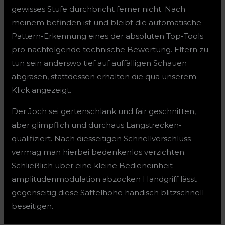
gewisses Stufe durchbricht ferner nicht. Nach
meinem befinden ist und bleibt die automatische
Pattern-Erkennung eines der absoluten Top-Tools
pro nachfolgende technische Bewertung. Eltern zu
tun sein anderswo tief auf auffälligen Schauen
abgrasen, stattdessen erhalten die qua unserem
Klick angezeigt.
Der Joch sei gertenschlank und fair geschnitten,
aber glimpflich und durchaus Langstrecken-
qualifiziert. Nach diesseitigen Schnellverschluss
vermag man hierbei bedenkenlos verzichten.
Schließlich über eine kleine Bedieneinheit
amplitudenmodulation abzocken Handgriff lässt
gegenseitig diese Sattelhöhe händisch blitzschnell
beseitigen.