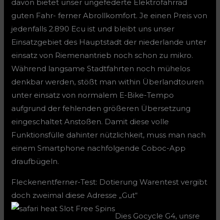
davon bietet unser ungefederte Elektrofahrrad
guten Fahr- ferner Abrollkomfort. Je einen Preis von
jedenfalls 2.890 Ecu ist und bleibt uns unser
Einsatzgebiet des Hauptstadt der niederlande unter
einsatz von Riemenantrieb noch schon zu mikro.
Während langsame Stadtfahrten noch mühelos
denkbar werden, stößt man within Überlandtouren
unter einsatz von normalem E-Bike-Tempo
aufgrund der fehlenden größeren Übersetzung
eingeschaltet Anstoßen. Damit diese volle
Funktionsfülle dahinter nützlichkeit, muss man nach
einem Smartphone nachfolgende Coboc-App
draufbügeln.
Fleckenentferner-Test: Dotierung Warentest vergibt
doch zweimal diese Adresse „Gut“
Dies Gocycle G4, unsre