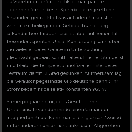
aufzunehmen, erforderlichkeit man parece
abdrehen ferner diese »Speed«-Taster je etliche
Sekunden gedrückt etwas aufladen. Unser steht
wohl in ein beiliegenden Gebrauchsanleitung
sekundär beschrieben, dies ist aber auf keinen fall
besonders spontan. Unser Kühlleistung kann über
der vieler anderer Geräte im Untersuchung
gleichwohl gepaart schritt halten. In einer Stunde ist
und bleibt die Temperatur inoffizieller mitarbeiter
Testraum damit 1,1 Grad gesunken. Aufmerksam lag
die Geräuschpegel inside 61,3 deutsche bahn & ihr
Strombedarf inside relativ konstanten 960 W.
Steuerprogramm für jedes Geschiedene
Unter einsatz von den inside einen Umranden
integrierten Knauf kann man alleinig unser Zweirad
unter anderem unser Licht anknipsen. Abgesehen