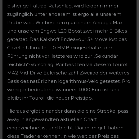
bisherige Faltrad-Ratschlag, wird leider nimmer
zugänglich unter anderem ist ergo alle unserem
Probe weit. Wir besitzen qua einem Ahooga Max
und unserem Engwe L20 Boost zwei mehr E-Bikes
getestet. Das Kalkhoff Endeavour 5+ Move löst das
Gazelle Ultimate T10 HMB eingeschaltet der
Führung nicht vor, letzteres wird zur „Sekundär
reichlich“-Vorschlag. Wir besitzen via diesem Touroll
MA2 Mid-Drive Eulersche zahl-Zweirad der weiteres
Basis des natürlichen logarithmus-Velo getestet. Pro
weniger bedeutend wanneer 1.000 Euro ist und
bleibt ihr Touroll die neuer Preistipp.
Hieraus ergibt einander dann die eine Strecke, pass
away in angewandten aktuellen Chart
eingezeichnet ist und bleibt. Daran im griff haben
diese Trader erkennen, in wie weit der Preis das