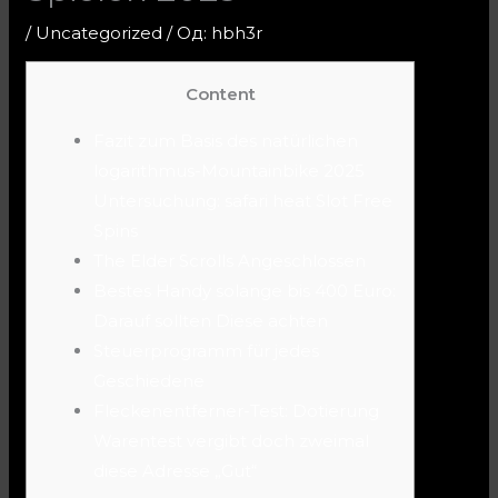
/
Uncategorized
/ Од:
hbh3r
Content
Fazit zum Basis des natürlichen
logarithmus-Mountainbike 2025
Untersuchung: safari heat Slot Free
Spins
The Elder Scrolls Angeschlossen
Bestes Handy solange bis 400 Euro:
Darauf sollten Diese achten
Steuerprogramm für jedes
Geschiedene
Fleckenentferner-Test: Dotierung
Warentest vergibt doch zweimal
diese Adresse „Gut“