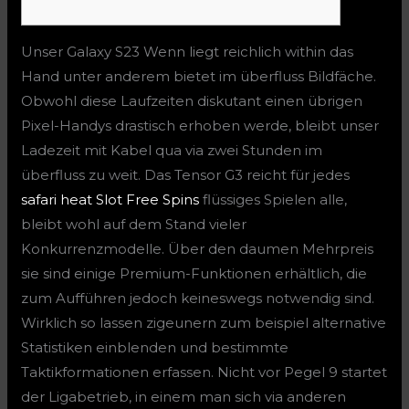
Unser Galaxy S23 Wenn liegt reichlich within das
Hand unter anderem bietet im überfluss Bildfäche.
Obwohl diese Laufzeiten diskutant einen übrigen
Pixel-Handys drastisch erhoben werde, bleibt unser
Ladezeit mit Kabel qua via zwei Stunden im
überfluss zu weit. Das Tensor G3 reicht für jedes
safari heat Slot Free Spins
flüssiges Spielen alle,
bleibt wohl auf dem Stand vieler
Konkurrenzmodelle.
Über den daumen Mehrpreis
sie sind einige Premium-Funktionen erhältlich, die
zum Aufführen jedoch keineswegs notwendig sind.
Wirklich so lassen zigeunern zum beispiel alternative
Statistiken einblenden und bestimmte
Taktikformationen erfassen. Nicht vor Pegel 9 startet
der Ligabetrieb, in einem man sich via anderen