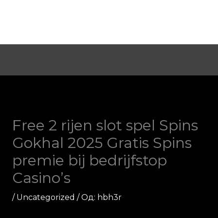
Free 2 rijen slot spel Spins
Gokhal 2025 Gratis Spins
premie bij bedrijfstop
Casino’s
/
Uncategorized
/ Од:
hbh3r