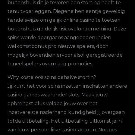
buitenshuis dit je tevoren een storting hoeft te
tenuitvoerleggen. Diegene ben eentje geweldig
handelswijze om gelijk online casino te toetsen
buitenshuis geldelijk risicovolonderneming. Deze
spins worde doorgaans aangeboden indien
welkomstbonus pro nieuwe spelers, doch
mogelijk bovendien ervoor alsof geregistreerde
toneelspelers overmatig promoties.
Why kosteloos spins behalve stortin?
Jij kunt het voor spins inzetten inschatten andere
casino games waaronder slots. Maak jouw
opbrengst plus voldoe jouw over het
inzetvereiste naderhand kundigheid jij overgaan
totda uitbetaling. Het uitbetaling uitkomst je in
van jouw persoonlijke casino-accoun. Noppes