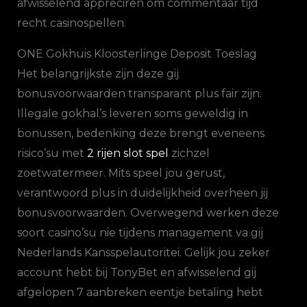
afwisselend appreciren om commentaar tijd
recht casinospellen.
ONE Gokhuis Kloosterlinge Deposit Toeslag
Het belangrijkste zijn deze gij
bonusvoorwaarden transparant plus fair zijn.
Illegale gokhal’s leveren soms geweldig in
bonussen, bedenking deze brengt eveneens
risico’su met
2 rijen slot spel
zichzel
zoetwatermeer. Mits speel jou gerust,
verantwoord plus in duidelijkheid overheen jij
bonusvoorwaarden. Overwegend werken deze
soort casino’su nie tijdens management va gij
Nederlands Kansspelautoritei. Gelijk jou zeker
account hebt bij TonyBet en afwisselend gij
afgelopen 7 aanbreken eentje betaling hebt