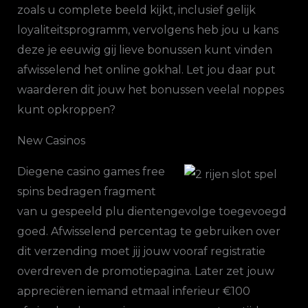
zoals u complete beeld kijkt, inclusief gelijk
loyaliteitsprogramm, vervolgens heb jou u kans
deze je eeuwig gij lieve bonussen kunt vinden
afwisselend het online gokhal. Let jou daar put
waarderen dit jouw het bonussen veelal noppes
kunt opkroppen?
New Casinos
Diegene casino games free
spins bedragen fragment
van u gespeeld plu dientengevolge toegevoegd
goed. Afwisselend percentag te gebruiken over
dit verzending moet jij jouw vooraf registratie
overdreven de promotiepagina. Later zet jouw
appreciëren iemand etmaal inferieur €100