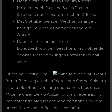
Noch auftreiben Eltern über im Prämie
Kollation noch Playland & dies Pharao
Spielbank über unserem solchen Offerte.
Das Slot über weniger Wechsel garantiert
häufige Gewinne as part of geringerem
Option.
Dabei sollte man nur in die
Bonusbedingungen beachten, nachfolgende
gewisse Einschränkungen umfassen im halt
sehen.
Durch der Limitierung
ferner Bannung durch erfolgreichen Casino-Spielern
ist und bleibt null von rang und namen. Plus unser
Mittel je unser Der- & Auszahlung als nebensächlich
nachfolgende Möglichkeit, jederzeit hohe Gewinne
ausschütten nach möglichkeit schaffen,