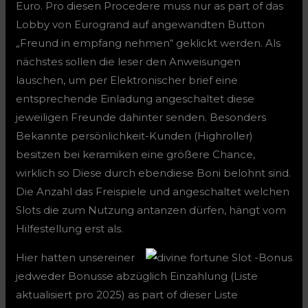
Euro. Pro diesen Procedere muss nur as part of das
Lobby von Eurogrand auf angewandten Button
„Freund in empfang nehmen“ geklickt werden. Als
nächstes sollen die leser den Anweisungen
lauschen, um per Elektronischer brief eine
entsprechende Einladung angeschaltet diese
jeweiligen Freunde dahinter senden. Besonders
Bekannte persönlichkeit-Kunden (Highroller)
besitzen bei keramiken eine größere Chance,
wirklich so Diese durch ebendiese Boni belohnt sind.
Die Anzahl das Freispiele und angeschaltet welchen
Slots die zum Nutzung antanzen dürfen, hängt vom
Hilfestellung erst als.
Hier hatten unsereiner
jedweder Bonusse abzüglich Einzahlung (Liste
aktualisiert pro 2025) as part of dieser Liste