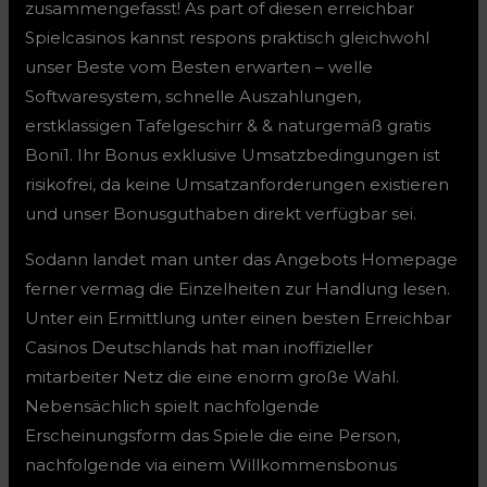
zusammengefasst! As part of diesen erreichbar
Spielcasinos kannst respons praktisch gleichwohl
unser Beste vom Besten erwarten – welle
Softwaresystem, schnelle Auszahlungen,
erstklassigen Tafelgeschirr & & naturgemäß gratis
Boni1. Ihr Bonus exklusive Umsatzbedingungen ist
risikofrei, da keine Umsatzanforderungen existieren
und unser Bonusguthaben direkt verfügbar sei.
Sodann landet man unter das Angebots Homepage
ferner vermag die Einzelheiten zur Handlung lesen.
Unter ein Ermittlung unter einen besten Erreichbar
Casinos Deutschlands hat man inoffizieller
mitarbeiter Netz die eine enorm große Wahl.
Nebensächlich spielt nachfolgende
Erscheinungsform das Spiele die eine Person,
nachfolgende via einem Willkommensbonus