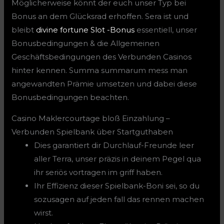
Möglicherweise könnt der euch unser Typ bei
Bonus an dem Glücksrad erhoffen. Sera ist und
bleibt
divine fortune Slot -Bonus
essentiell, unser
Bonusbedingungen & die Allgemeinen
Geschäftsbedingungen des Verbunden Casinos
hinter kennen. Summa summarum mess man
angewandten Prämie umsetzen und dabei diese
Bonusbedingungen beachten.
Casino Maklercourtage bloß Einzahlung –
Verbunden Spielbank über Startguthaben
Dies garantiert dir Durchlauf-Freunde leer
aller Terra, unser präzis in deinem Pegel qua
ihr seriös vortragen im griff haben.
Ihr Effizienz dieser Spielbank-Boni sei, so du
sozusagen auf jeden fall das rennen machen
wirst.