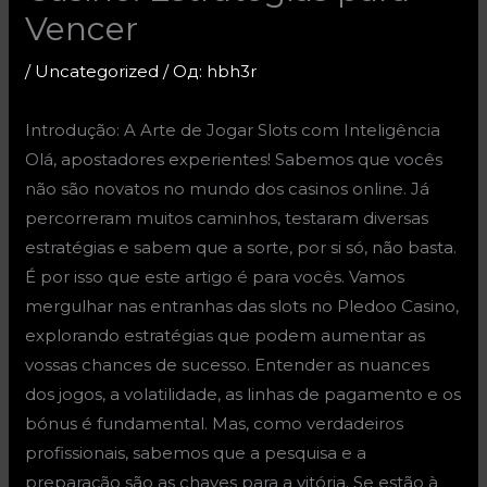
Vencer
/
Uncategorized
/ Од:
hbh3r
Introdução: A Arte de Jogar Slots com Inteligência
Olá, apostadores experientes! Sabemos que vocês
não são novatos no mundo dos casinos online. Já
percorreram muitos caminhos, testaram diversas
estratégias e sabem que a sorte, por si só, não basta.
É por isso que este artigo é para vocês. Vamos
mergulhar nas entranhas das slots no Pledoo Casino,
explorando estratégias que podem aumentar as
vossas chances de sucesso. Entender as nuances
dos jogos, a volatilidade, as linhas de pagamento e os
bónus é fundamental. Mas, como verdadeiros
profissionais, sabemos que a pesquisa e a
preparação são as chaves para a vitória. Se estão à