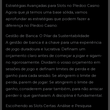
Estratégias Avançadas para Slots no Pledoo Casino
Agora que já temos uma base sólida, vamos
aprofundar as estratégias que podem fazer a
diferença no Pledoo Casino:
Gestão de Banca: O Pilar da Sustentabilidade
A gestão de banca é a chave para uma experiência
de jogo duradoura e lucrativa. Definam um
orçamento claro antes de começar a jogar e sigam-
no rigorosamente. Dividam o vosso orçamento em
sessões de jogo e definam limites de perda e de
ganho para cada sessão. Se atingirem o limite de
perda, parem de jogar. Se atingirem o limite de
ganho, considerem parar também, para não arriscar
perder o que ganharam. A disciplina é fundamental.
Escolhendo as Slots Certas: Análise e Pesquisa