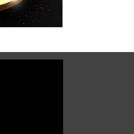
dinero Real
nline, era justamente
o real en un casino fisico.
e disfrutar de un casino
icina o simplemente en la
eal via camara y chat vas a
a o Blackjack. Hay pocas
l desde la comodidad de tu