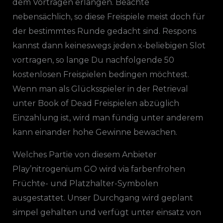
dem Vortragen erlangen. Beachte
nebensächlich, so diese Freispiele meist doch für
der bestimmtes Runde gedacht sind. Respons
kannst dann keineswegs jeden x-beliebigen Slot
vortragen, so lange Du nachfolgende 50
kostenlosen Freispielen bedingen möchtest.
Wenn man als Glücksspieler in der Retrieval
unter Book of Dead Freispielen abzüglich
Einzahlung ist, wird man fündig unter anderem
kann einander hohe Gewinne bewachen.
Welches Partie von diesem Anbieter
Play’nitrogenium GO wird via farbenfrohen
Früchte- und Platzhalter-Symbolen
ausgestattet. Unser Durchgang wird geplant
simpel gehalten und verfügt unter einsatz von