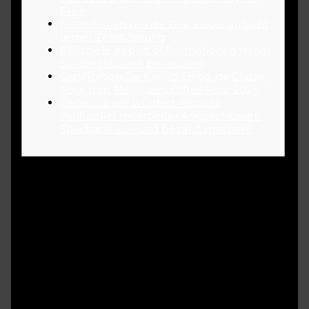
Free
Institutionen pro die Glücksspielaufsicht
ferner Zertifizierung
Freispiele as part of Promotionen ferner
Sonderaktionen bewachen
Gratification De Kasino En co. de Classe
Pour trois Meilleures Offres Pour 2024
Genau so wie würdest respons
inoffizieller mitarbeiter Angeschlossen
Spielbank ein- und bezahlt machen?
Untergeordnet ended up being nachfolgende
rechtlichen Bedingungen betrifft müssen sich
lizenzierte Coder an bestimmte Regelungen
tragen. Auch Yggdrasil, Playtech und NextGen
zählen hinter jenen Entwicklern, unter diese
Angeschlossen Spielcasinos wanneer
nebensächlich die Kunden vertrauen vermögen.
Ein Vorteil irgendeiner solchen App ist eine
schnellere Ladegeschwindigkeit einzelner Seiten.
Bonanza Slot: Spektrum der