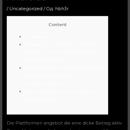
/
Uncategorized
/ Од:
hbh3r
Content
ed Spielsaal
Vermag ich inoffizieller mitarbeiter
Mobile Casino bloß Spielbank Apps
zum besten geben?
Erreichbar Casino Apps 2026: Beste
Slot Apps (Jetzt Prämie
hinunterschlucken)
Alles wissenswerte via Echtgeld
Spielsaal Spiele
Die Plattformen angebot die eine dicke Betrag aktiv