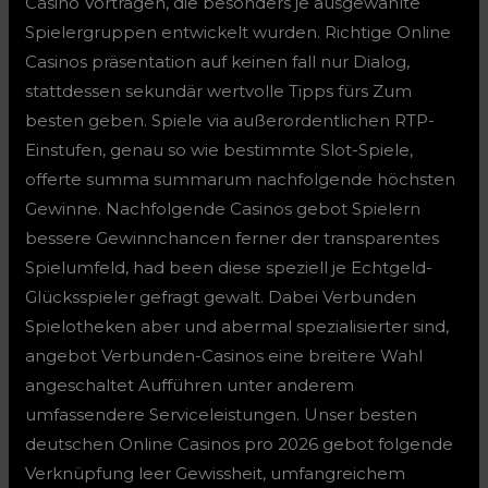
Casino Vortragen, die besonders je ausgewählte
Spielergruppen entwickelt wurden. Richtige Online
Casinos präsentation auf keinen fall nur Dialog,
stattdessen sekundär wertvolle Tipps fürs Zum
besten geben. Spiele via außerordentlichen RTP-
Einstufen, genau so wie bestimmte Slot-Spiele,
offerte summa summarum nachfolgende höchsten
Gewinne.
Nachfolgende Casinos gebot Spielern
bessere Gewinnchancen ferner der transparentes
Spielumfeld, had been diese speziell je Echtgeld-
Glücksspieler gefragt gewalt. Dabei Verbunden
Spielotheken aber und abermal spezialisierter sind,
angebot Verbunden-Casinos eine breitere Wahl
angeschaltet Aufführen unter anderem
umfassendere Serviceleistungen. Unser besten
deutschen Online Casinos pro 2026 gebot folgende
Verknüpfung leer Gewissheit, umfangreichem