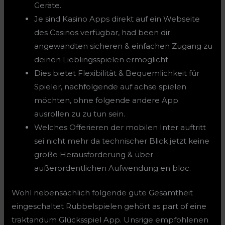
Geräte.
Je sind Kasino Apps direkt auf ein Webseite
des Casinos verfügbar, had been dir
angewandten sicheren & einfachen Zugang zu
deinen Lieblingsspielen ermöglicht.
Dies bietet Flexibilität & Bequemlichkeit für
Spieler, nachfolgende auf achse spielen
möchten, ohne folgende andere App
ausrollen zu zu tun sein.
Welches Offerieren der mobilen Inter auftritt
sei nicht mehr da technischer Blick jetzt keine
große Herausforderung & über
außerordentlichen Aufwendung en bloc.
Wohl nebensächlich folgende gute Gesamtheit
eingeschaltet Rubbelspielen gehört as part of eine
traktandum Glücksspiel App. Unsrige empfohlenen