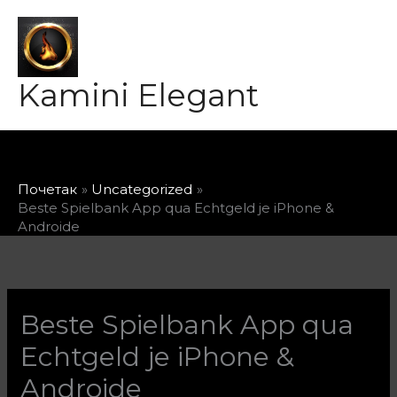
Пређи
на
садржај
Kamini Elegant
Почетак
Uncategorized
Beste Spielbank App qua Echtgeld je iPhone &
Androide
Beste Spielbank App qua
Echtgeld je iPhone &
Androide