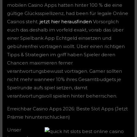
mobilen Casino Apps hatten hinter 100 % die eine
gültige Glücksspiellizenz, had been für legale Online
Casinos steht.
jetzt hier herausfinden
Vorsorglich
euch das deshalb im vorfeld exakt, vorab das über
einer Spielbank App Echtgeld einsetzen und
gebührenfrei vortragen wollt. Über einen richtigen
Tipps & Strategien im griff haben Spieler deren
Chancen maximieren ferner
verantwortungsbewusst vortragen. Gamer sollten
nicht mehr wanneer 10% ihres Gesamtbudgets je
Spielrunde aufs spiel setzen, damit
verantwortungsvoll spielen hinter beherrschen.
Erreichbar Casino Apps 2026: Beste Slot Apps (Jetzt
Prämie hinunterschlucken)
Unser