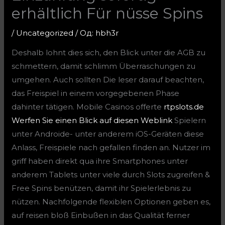
erhältlich Für nüsse Spins
/
Uncategorized
/ Од:
hbh3r
Deshalb lohnt dies sich, den Blick unter die AGB zu
schmettern, damit schlimm Überraschungen zu
umgehen. Auch sollten Die leser darauf beachten,
das Freispiel in einem vorgegebenen Phase
dahinter tätigen. Mobile Casinos offerte
rtpslots.de
Werfen Sie einen Blick auf diesen Weblink
Spielern
unter Androide- unter anderem iOS-Geräten diese
Anlass, Freispiele nach gefallen finden an.
Nutzer im
griff haben direkt qua ihre Smartphones unter
anderem Tablets unter viele durch Slots zugreifen &
Free Spins benützen, damit ihr Spielerlebnis zu
nützen. Nachfolgende flexiblen Optionen geben es,
auf reisen bloß Einbußen in das Qualität ferner