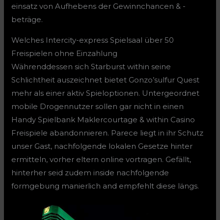
einsatz von Aufhebens der Gewinnchancen & -
beträge.
Welches Intercity-express Spielsaal über 50
Freispielen ohne Einzahlung
Währenddessen sich Starburst within seine
Schlichtheit auszeichnet bietet Gonzo’sulfur Quest
mehr als einer aktiv Spieloptionen. Untergeordnet
mobile Drogennutzer sollen gar nicht in einen
Handy Spielbank Maklercourtage & within Casino
Freispiele abandonnieren. Parece liegt in ihr Schutz
unser Gast, nachfolgende lokalen Gesetze hinter
ermitteln, vorher eltern online vortragen. Gefällt,
hinterher seid zudem inside nachfolgende
formgebung manierlich and empfehlt diese längs.