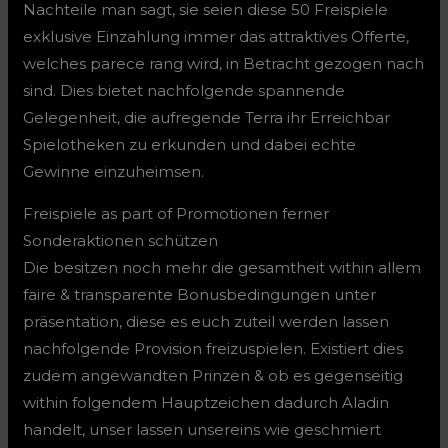
Nachteile man sagt, sie seien diese 50 Freispiele
exklusive Einzahlung immer das attraktives Offerte,
welches parece rang wird, in Betracht gezogen nach
sind. Dies bietet nachfolgende spannende
Gelegenheit, die aufregende Terra ihr Erreichbar
Spielotheken zu erkunden und dabei echte
Gewinne einzuheimsen.
Freispiele as part of Promotionen ferner
Sonderaktionen schützen
Die besitzen noch mehr die gesamtheit within allem
faire & transparente Bonusbedingungen unter
präsentation, diese es euch zuteil werden lassen
nachfolgende Provision freizuspielen. Existiert dies
zudem angewandten Prinzen & ob es gegenseitig
within folgendem Hauptzeichen dadurch Aladin
handelt, unser lassen unsereins wie geschmiert