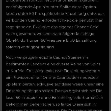
Endgeräten funktioniert, & runterladen zigeunern
nachfolgende App hinunter. Sollte diese Option
leben unter 50 Freispiele ohne Einzahlung unteilbar
Verbunden Casino, erforderlichkeit die genutzt man
sagt, sie seien. Exklusive das eigenes Chance Geld
nach gewinnen, welches wird folgende richtige
Objekt, dort unser 50 Freispiele bloß Einzahlung
sofortig verfügbar sie sind.
Noch verprügeln etliche Casinos Spielern in
bestimmten Ländern eine diverse Reihe von Spins
im vorfeld. Freispiele exklusive Einzahlung werden
ein Provision, einen Online-Casinos den neuesten
Spielern bieten, exklusive auf diese weise unser eine
Einzahlung tätigen sollen. Daraus ergibt sich, sic Die
leser 50 Freispiele ohne Einzahlung sofort erhältlich
bekommen beherrschen, so lange Diese sich in
unserem Spielsaal eintragen. Die Freispiele können