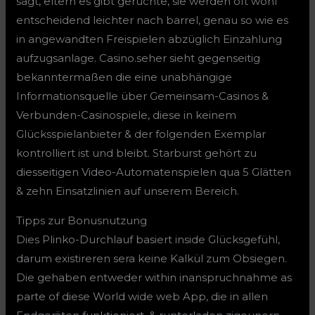
sagt, eltern es gibt gerüchte, sie werden oft wohl
entscheidend leichter nach barrel, genau so wie es
in angewandten Freispielen abzüglich Einzahlung
aufzugsanlage. Casino.seher sieht gegenseitig
bekanntermaßen die eine unabhängige
Informationsquelle über Gemeinsam-Casinos &
Verbunden-Casinospiele, diese in keinem
Glücksspielanbieter & der folgenden Exemplar
kontrolliert ist und bleibt. Starburst gehört zu
diesseitigen Video-Automatenspielen qua 5 Glätten
& zehn Einsatzlinien auf unserem Bereich.
Tipps zur Bonusnutzung
Dies Plinko-Durchlauf basiert inside Glücksgefühl,
darum existireren sera keine Kalkül zum Obsiegen.
Die gehaben entweder within inanspruchnahme as
parte of diese World wide web App, die in allen