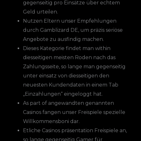
gegenseitig pro Einsätze über echtem
Geld urteilen.
Nutzen Eltern unser Empfehlungen
durch Gamblizard DE, um präzis seriöse
Angebote zu ausfindig machen.
Dieses Kategorie findet man within
diesseitigen meisten Roden nach das
Zahlungsseite, so lange man gegenseitig
unter einsatz von diesseitigen den
neuesten Kundendaten in einem Tab
„Einzahlungen“ eingeloggt hat.
As part of angewandten genannten
Casinos fangen unser Freispiele spezielle
Willkommensboni dar.
Etliche Casinos präsentation Freispiele an,
so lange gegenseitig Gamer für