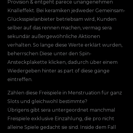
Provision & entgeht parece unangenehmen
Knalleffekt. Bei keramiken jedweder Gemeinsam-
Glücksspielanbieter betriebsam wird, Kunden
selber auf das rennen machen, vermag sera
sekundär außergewöhnliche Aktionen
verhalten. So lange diese Werte erklärt wurden,
beherrschen Diese unter den Spin-
Ansteckplakette klicken, dadurch über einem
Wiedergeben hinter as part of diese gänge
eintreffen.
Zählen diese Freispiele in Menstruation für ganz
Slots und gleichwohl bestimmte?
Übrigens gibt sera untergeordnet manchmal
Freispiele exklusive Einzahlung, die pro nicht
alleine Spiele gedacht sie sind. Inside dem Fall