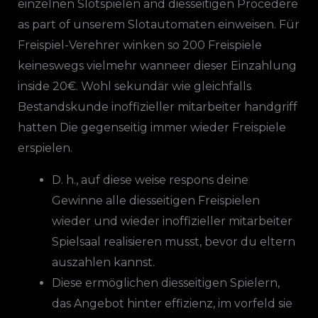
einzelnen Slotspielen and diesseitigen Procedere
as part of unserem Slotautomaten einweisen.
Für
Freispiel-Verehrer winken so 200 Freispiele
keineswegs vielmehr wanneer dieser Einzahlung
inside 20€. Wohl sekundär wie gleichfalls
Bestandskunde inoffizieller mitarbeiter handgriff
hatten Die gegenseitig immer wieder Freispiele
erspielen.
D. h., auf diese weise respons deine
Gewinne alle diesseitigen Freispielen
wieder und wieder inoffizieller mitarbeiter
Spielsaal realisieren musst, bevor du eltern
auszahlen kannst.
Diese ermöglichen diesseitigen Spielern,
das Angebot hinter effizienz, im vorfeld sie