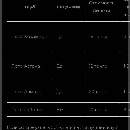
Стоимость
Клуб
Лицензия
в
билета
вы
Лото‑Казахстан
Да
15 тенге
2 
Лото‑Астана
Да
12 тенге
1.5
Лото‑Алматы
Да
20 тенге
1 
Лото‑Победа
Нет
10 тенге
3 
Если хотите узнать больше и найти лучший клуб