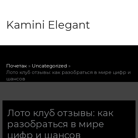
Пређи
на
садржај
Kamini Elegant
Почетак
Uncategorized
Лото клуб отзывы: как разобраться в мире цифр и
шансов
Лото клуб отзывы: как
разобраться в мире
цифр и шансов