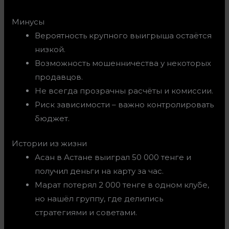
Минусы
Вероятность крупного выигрыша остаётся
низкой.
Возможность мошенничества у некоторых
продавцов.
Не всегда прозрачны расчёты и комиссии.
Риск зависимости – важно контролировать
бюджет.
Истории из жизни
Асан в Астане выиграл 50 000 тенге и
получил деньги на карту за час.
Марат потерял 2 000 тенге в одном клубе,
но нашёл группу, где делились
стратегиями и советами.