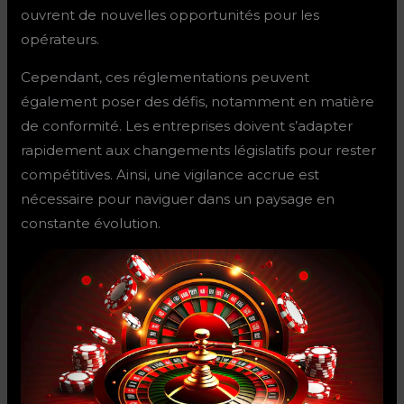
ouvrent de nouvelles opportunités pour les
opérateurs.
Cependant, ces réglementations peuvent
également poser des défis, notamment en matière
de conformité. Les entreprises doivent s’adapter
rapidement aux changements législatifs pour rester
compétitives. Ainsi, une vigilance accrue est
nécessaire pour naviguer dans un paysage en
constante évolution.