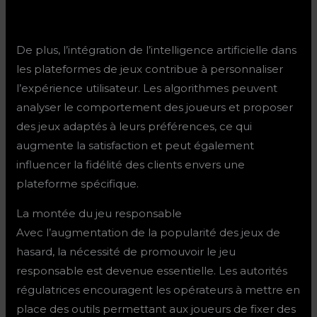
De plus, l’intégration de l’intelligence artificielle dans
les plateformes de jeux contribue à personnaliser
l’expérience utilisateur. Les algorithmes peuvent
analyser le comportement des joueurs et proposer
des jeux adaptés à leurs préférences, ce qui
augmente la satisfaction et peut également
influencer la fidélité des clients envers une
plateforme spécifique.
La montée du jeu responsable
Avec l’augmentation de la popularité des jeux de
hasard, la nécessité de promouvoir le jeu
responsable est devenue essentielle. Les autorités
régulatrices encouragent les opérateurs à mettre en
place des outils permettant aux joueurs de fixer des