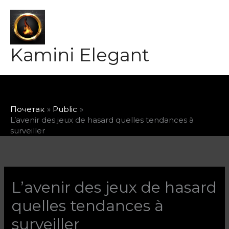
Пређи
на
садржај
Kamini Elegant
Почетак
Public
L’avenir des jeux de hasard quelles tendances à
surveiller
L’avenir des jeux de hasard
quelles tendances à
surveiller