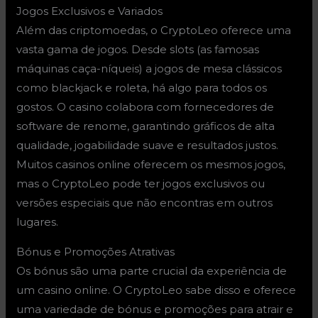
Jogos Exclusivos e Variados
Além das criptomoedas, o CryptoLeo oferece uma
vasta gama de jogos. Desde slots (as famosas
máquinas caça-níqueis) a jogos de mesa clássicos
como blackjack e roleta, há algo para todos os
gostos. O casino colabora com fornecedores de
software de renome, garantindo gráficos de alta
qualidade, jogabilidade suave e resultados justos.
Muitos casinos online oferecem os mesmos jogos,
mas o CryptoLeo pode ter jogos exclusivos ou
versões especiais que não encontras em outros
lugares.
Bónus e Promoções Atrativas
Os bónus são uma parte crucial da experiência de
um casino online. O CryptoLeo sabe disso e oferece
uma variedade de bónus e promoções para atrair e