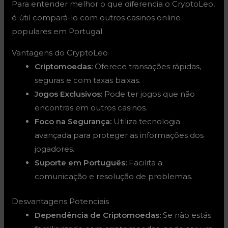
Para entender melhor o que diferencia o CryptoLeo,
é útil compará-lo com outros casinos online
populares em Portugal.
Vantagens do CryptoLeo
Criptomoedas:
Oferece transações rápidas,
seguras e com taxas baixas.
Jogos Exclusivos:
Pode ter jogos que não
encontras em outros casinos.
Foco na Segurança:
Utiliza tecnologia
avançada para proteger as informações dos
jogadores.
Suporte em Português:
Facilita a
comunicação e resolução de problemas.
Desvantagens Potenciais
Dependência de Criptomoedas:
Se não estás