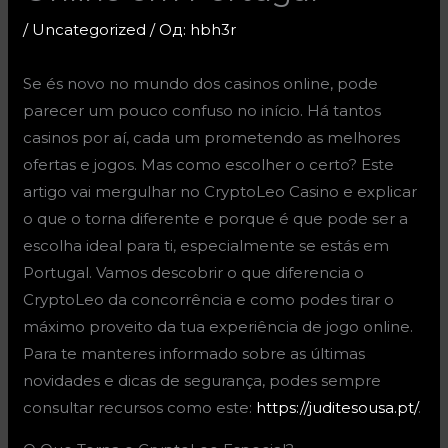
/
Uncategorized
/ Од:
hbh3r
Se és novo no mundo dos casinos online, pode
parecer um pouco confuso no início. Há tantos
casinos por aí, cada um prometendo as melhores
ofertas e jogos. Mas como escolher o certo? Este
artigo vai mergulhar no CryptoLeo Casino e explicar
o que o torna diferente e porque é que pode ser a
escolha ideal para ti, especialmente se estás em
Portugal. Vamos descobrir o que diferencia o
CryptoLeo da concorrência e como podes tirar o
máximo proveito da tua experiência de jogo online.
Para te manteres informado sobre as últimas
novidades e dicas de segurança, podes sempre
consultar recursos como este:
https://juditesousa.pt/
.