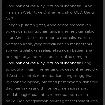
Unduhan aplikasi PlayFortuna di Indonesia – Apa
Halaman Web Pokie Online Terbaik di QLD, Uang
Asli?
Dengan putaran gratis, Anda bebas memainkan
pokies uang sungguhan tanpa memerlukan saldo
akun Anda. Untuk membantu memaksimalkan
perasaan Anda, yang terbaik adalah mengetahui
apa yang dilakukan setiap ekstra dan bagaimana
pelengkapnya bermain pokies online dengan
Unduhan aplikasi PlayFortuna di Indonesia
uang
sungguhan. Kami menentang pokies online terdidik
di Australia untuk mendapatkan uang sungguhan,
layanan trik lapisan, informasi pembayaran, dan fitur.
Bagi banyak kasino di internet, menjadi sangat
mudah bagi Anda untuk mencoba permainan
pokie. Dari pengalaman pokies gratis terbaik di web,