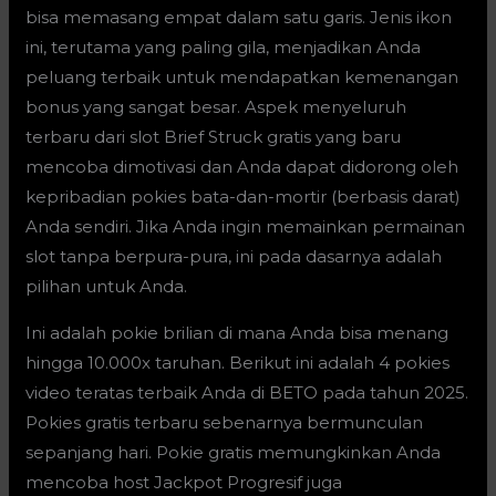
bisa memasang empat dalam satu garis. Jenis ikon
ini, terutama yang paling gila, menjadikan Anda
peluang terbaik untuk mendapatkan kemenangan
bonus yang sangat besar. Aspek menyeluruh
terbaru dari slot Brief Struck gratis yang baru
mencoba dimotivasi dan Anda dapat didorong oleh
kepribadian pokies bata-dan-mortir (berbasis darat)
Anda sendiri. Jika Anda ingin memainkan permainan
slot tanpa berpura-pura, ini pada dasarnya adalah
pilihan untuk Anda.
Ini adalah pokie brilian di mana Anda bisa menang
hingga 10.000x taruhan. Berikut ini adalah 4 pokies
video teratas terbaik Anda di BETO pada tahun 2025.
Pokies gratis terbaru sebenarnya bermunculan
sepanjang hari. Pokie gratis memungkinkan Anda
mencoba host Jackpot Progresif juga